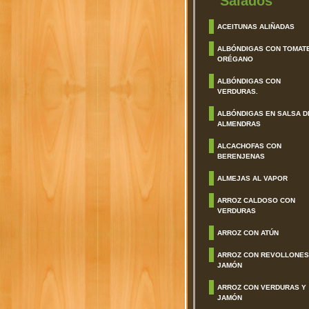
Salados
ACEITUNAS ALIÑADAS
ALBÓNDIGAS CON TOMAT
ORÉGANO
ALBÓNDIGAS CON
VERDURAS.
ALBÓNDIGAS EN SALSA D
ALMENDRAS
ALCACHOFAS CON
BERENJENAS
ALMEJAS AL VAPOR
ARROZ CALDOSO CON
VERDURAS
ARROZ CON ATÚN
ARROZ CON REVOLLONES
JAMÓN
ARROZ CON VERDURAS Y
JAMÓN