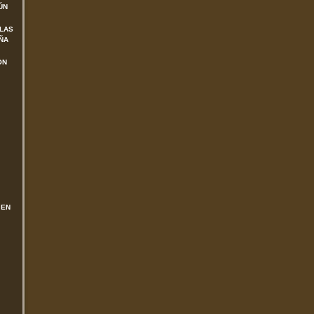
ÚN
 LAS
ÑA
ON
 EN