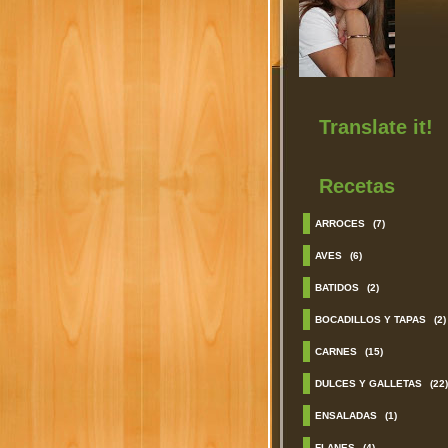
Translate it!
Recetas
ARROCES
(7)
AVES
(6)
BATIDOS
(2)
BOCADILLOS Y TAPAS
(2)
CARNES
(15)
DULCES Y GALLETAS
(22)
ENSALADAS
(1)
FLANES
(4)