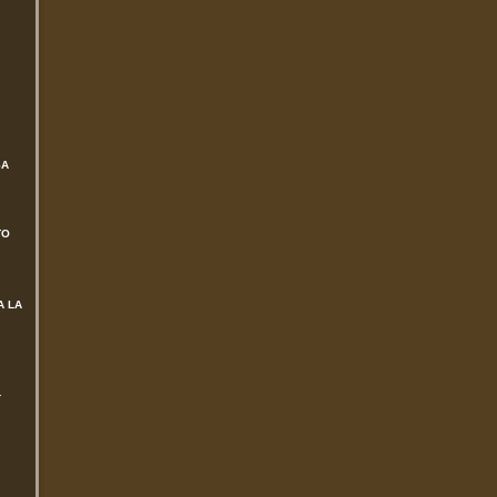
SA
TO
A LA
L