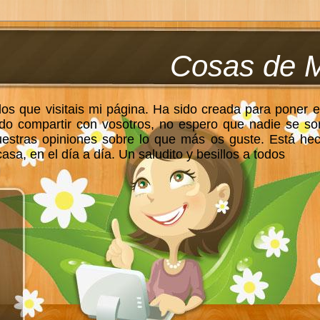
Cosas de 
los que visitais mi página. Ha sido creada para poner e
do compartir con vosotros, no espero que nadie se so
uestras opiniones sobre lo que más os guste. Está he
sa, en el día a día. Un saludito y besillos a todos