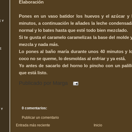
Elaboración
Pones en un vaso batidor los huevos y el azúcar y 
E Y
minutos, a continuación le añades la leche condensada
normal y lo bates hasta que esté todo bien mezclado.
Si te gusta el caramelo caramelizas la base del molde 
mezcla y nada más.
E
Lo pones al baño maría durante unos 40 minutos y lo
coco no se queme, lo desmoldas al enfriar y ya está.
Yo antes de sacarlo del horno lo pincho con un palill
que está listo.
Publicado por
Marga
0 comentarios:
 Y
Publicar un comentario
Entrada más reciente
Inicio