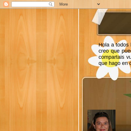
Hola a todos 
creo que pue
compartais v
que hago en ca