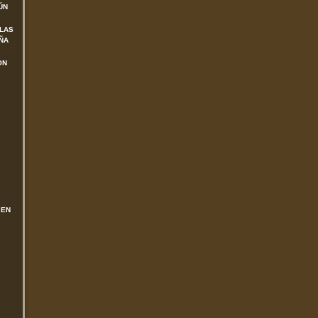
ÚN
 LAS
ÑA
ON
 EN