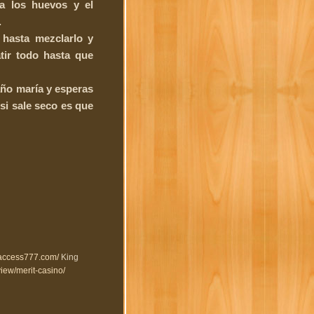
 a los huevos y el
.
 hasta mezclarlo y
tir todo hasta que
año maría y esperas
si sale seco es que
//access777.com/
King
view/merit-casino/