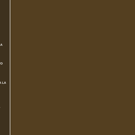
SA
TO
A LA
L