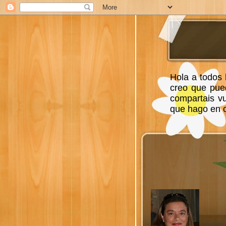
Hola a todos 
creo que pue
compartais v
que hago en ca