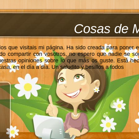
Cosas de 
los que visitais mi página. Ha sido creada para poner e
do compartir con vosotros, no espero que nadie se so
uestras opiniones sobre lo que más os guste. Está he
sa, en el día a día. Un saludito y besillos a todos