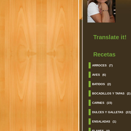
Translate it!
Recetas
ARROCES
(7)
AVES
(6)
BATIDOS
(2)
BOCADILLOS Y TAPAS
(2)
CARNES
(15)
DULCES Y GALLETAS
(22)
ENSALADAS
(1)
FLANES
(4)