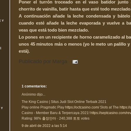
Poner el turrón troceado en el vaso batidor junto
chorrito de vainilla, batir hasta que esté todo mezclado
A continuación añade la leche condensada y bátelo
E Y
cuando esté añade la leche evaporada y vuelve a ba
veas que está todo bien mezclado.
Lo pones en un recipiente de horno caramelizado al b
unos 45 minutos más o menos (yo le meto un palillo y 
E
está).
Publicado por
Marga
1 comentarios:
Anónimo dijo...
The King Casino | Situs Judi Slot Online Terbaik 2021
Play online Pragmatic Play
https://octcasino.com/
Slots at The
https:
 Y
Casino - Member Baru & Terpercaya 2021!
https://septcasino.com/re
Rating: 98%
출장안마
· ‎240,388
토토
votes
9 de abril de 2022 a las 5:14