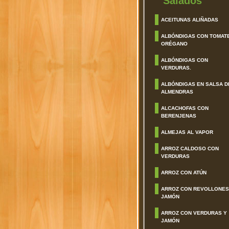
Salados
ACEITUNAS ALIÑADAS
ALBÓNDIGAS CON TOMAT
ORÉGANO
ALBÓNDIGAS CON
VERDURAS.
ALBÓNDIGAS EN SALSA D
ALMENDRAS
ALCACHOFAS CON
BERENJENAS
ALMEJAS AL VAPOR
ARROZ CALDOSO CON
VERDURAS
ARROZ CON ATÚN
ARROZ CON REVOLLONES
JAMÓN
ARROZ CON VERDURAS Y
JAMÓN