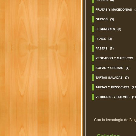
FRUTAS Y MACEDONIAS
(
GUISOS
(3)
LEGUMBRES
(3)
PANES
(3)
PASTAS
(7)
PESCADOS Y MARISCOS
SOPAS Y CREMAS
(4)
TARTAS SALADAS
(7)
TARTAS Y BIZCOCHOS
(22
VERDURAS Y HUEVOS
(11
Con la tecnología de
Blo