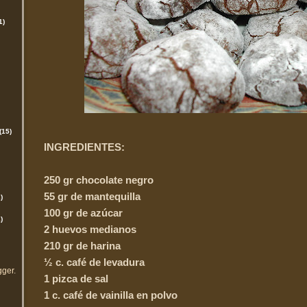
1)
(15)
INGREDIENTES:
250 gr chocolate negro
55 gr de mantequilla
)
100 gr de azúcar
)
2 huevos medianos
210 gr de harina
½ c. café de levadura
gger
.
1 pizca de sal
1 c. café de vainilla en polvo