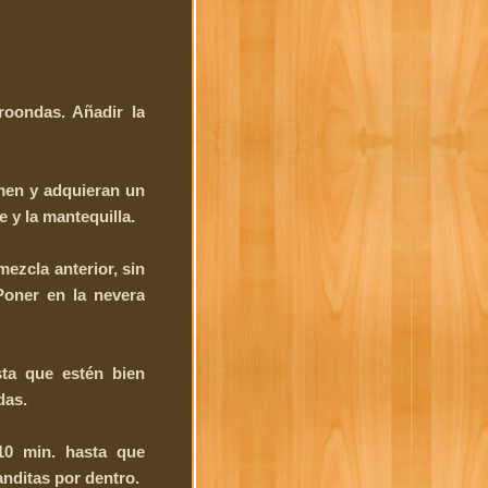
roondas. Añadir la
umen y adquieran un
e y la mantequilla.
 mezcla anterior, sin
Poner en la nevera
ta que estén bien
das.
10 min. hasta que
nditas por dentro.