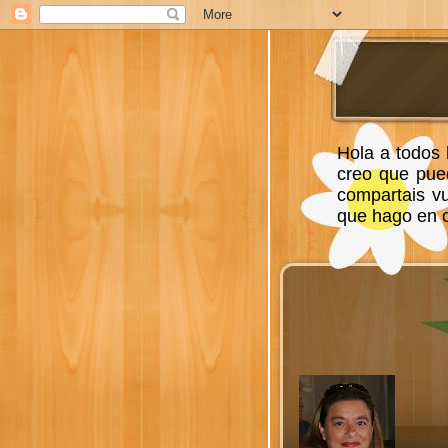
Hola a todos 
creo que pue
compartais v
que hago en ca