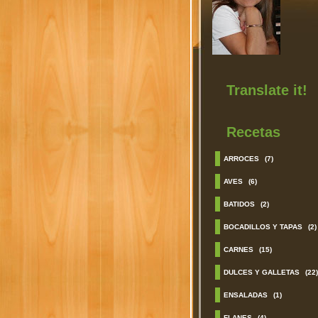
Translate it!
Recetas
ARROCES
(7)
AVES
(6)
BATIDOS
(2)
BOCADILLOS Y TAPAS
(2)
CARNES
(15)
DULCES Y GALLETAS
(22)
ENSALADAS
(1)
FLANES
(4)