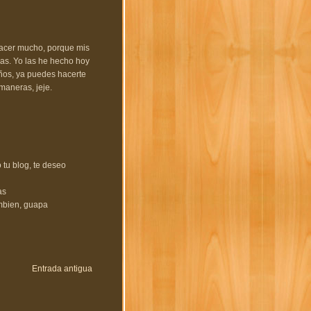
hacer mucho, porque mis
sas. Yo las he hecho hoy
ños, ya puedes hacerte
maneras, jeje.
tu blog, te deseo
as
ambien, guapa
Entrada antigua