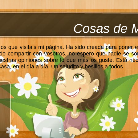
Cosas de 
los que visitais mi página. Ha sido creada para poner e
do compartir con vosotros, no espero que nadie se so
uestras opiniones sobre lo que más os guste. Está he
sa, en el día a día. Un saludito y besillos a todos