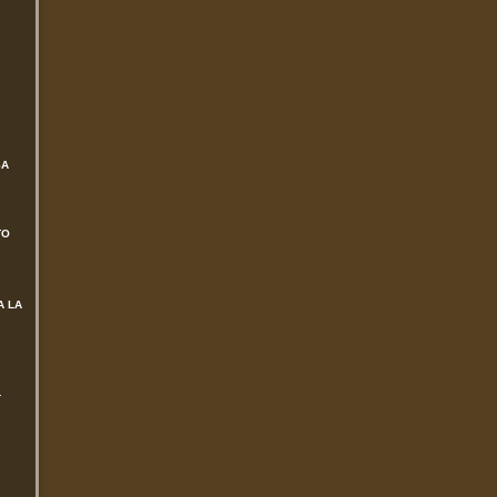
SA
TO
A LA
L