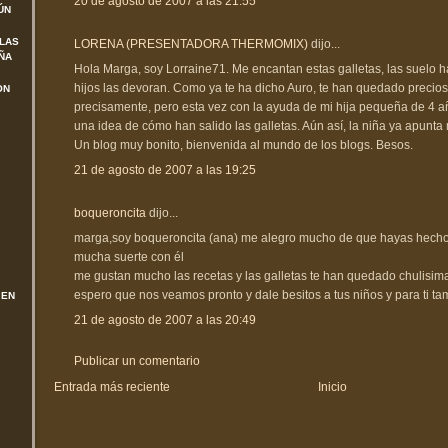
20 de agosto de 2007 a las 21:55
ÚN
 LAS
LORENA (PRESENTADORA THERMOMIX)
dijo...
ÑA
Hola Marga, soy Lorraine71. Me encantan estas galletas, las suelo 
hijos las devoran. Como ya te ha dicho Auro, te han quedado precio
ON
precisamente, pero esta vez con la ayuda de mi hija pequeña de 4 a
una idea de cómo han salido las galletas. Aún así, la niña ya apunta 
Un blog muy bonito, bienvenida al mundo de los blogs. Besos.
21 de agosto de 2007 a las 19:25
boqueroncita
dijo...
marga,soy boqueroncita (ana) me alegro mucho de que hayas hecho 
mucha suerte con él
me gustan mucho las recetas y las galletas te han quedado chulisim
espero que nos veamos pronto y dale besitos a tus niños y para ti t
 EN
21 de agosto de 2007 a las 20:49
Publicar un comentario
Entrada más reciente
Inicio