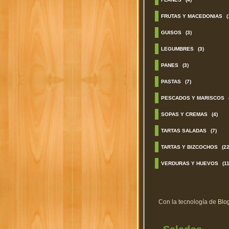
FRUTAS Y MACEDONIAS
(
GUISOS
(3)
LEGUMBRES
(3)
PANES
(3)
PASTAS
(7)
PESCADOS Y MARISCOS
SOPAS Y CREMAS
(4)
TARTAS SALADAS
(7)
TARTAS Y BIZCOCHOS
(22
VERDURAS Y HUEVOS
(11
Con la tecnología de
Blo