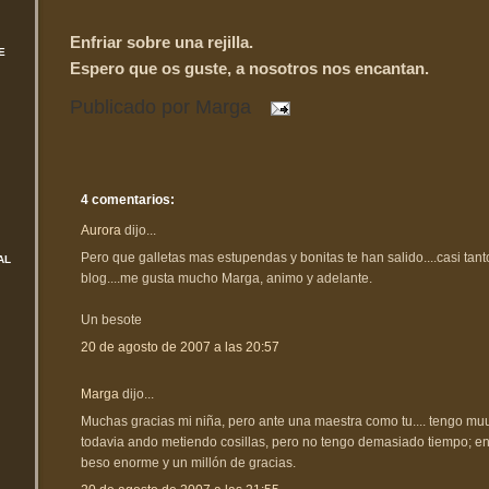
Enfriar sobre una rejilla.
E
Espero que os guste, a nosotros nos encantan.
Publicado por
Marga
4 comentarios:
Aurora
dijo...
Pero que galletas mas estupendas y bonitas te han salido....casi tan
AL
blog....me gusta mucho Marga, animo y adelante.
Un besote
20 de agosto de 2007 a las 20:57
Marga
dijo...
Muchas gracias mi niña, pero ante una maestra como tu.... tengo m
todavia ando metiendo cosillas, pero no tengo demasiado tiempo; en
beso enorme y un millón de gracias.