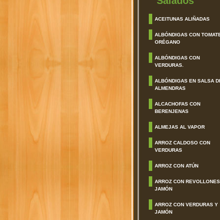
Salados
ACEITUNAS ALIÑADAS
ALBÓNDIGAS CON TOMAT
ORÉGANO
ALBÓNDIGAS CON
VERDURAS.
ALBÓNDIGAS EN SALSA D
ALMENDRAS
ALCACHOFAS CON
BERENJENAS
ALMEJAS AL VAPOR
ARROZ CALDOSO CON
VERDURAS
ARROZ CON ATÚN
ARROZ CON REVOLLONES
JAMÓN
ARROZ CON VERDURAS Y
JAMÓN