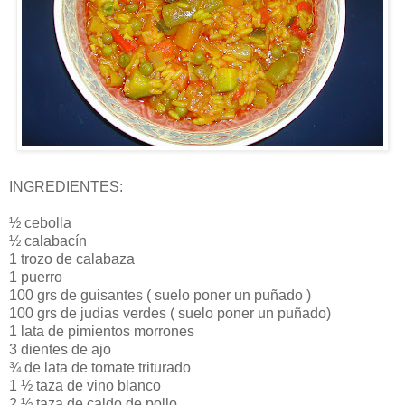
INGREDIENTES:
½ cebolla
½ calabacín
1 trozo de calabaza
1 puerro
100 grs de guisantes ( suelo poner un puñado )
100 grs de judias verdes ( suelo poner un puñado)
1 lata de pimientos morrones
3 dientes de ajo
¾ de lata de tomate triturado
1 ½ taza de vino blanco
2 ½ taza de caldo de pollo