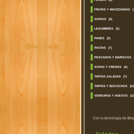
FRUTAS Y MACEDONIAS
(
GUISOS
(3)
LEGUMBRES
(3)
PANES
(3)
PASTAS
(7)
PESCADOS Y MARISCOS
SOPAS Y CREMAS
(4)
TARTAS SALADAS
(7)
TARTAS Y BIZCOCHOS
(22
VERDURAS Y HUEVOS
(11
Con la tecnología de
Blo