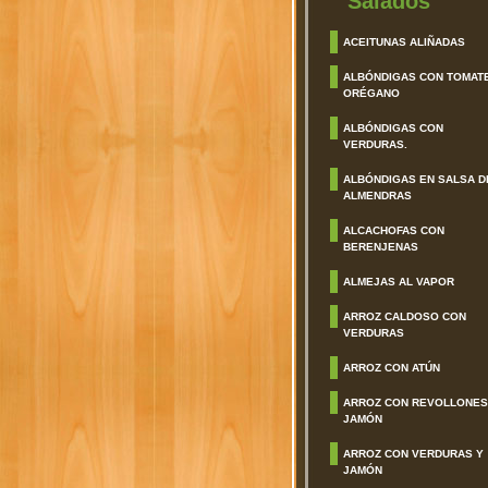
Salados
ACEITUNAS ALIÑADAS
ALBÓNDIGAS CON TOMAT
ORÉGANO
ALBÓNDIGAS CON
VERDURAS.
ALBÓNDIGAS EN SALSA D
ALMENDRAS
ALCACHOFAS CON
BERENJENAS
ALMEJAS AL VAPOR
ARROZ CALDOSO CON
VERDURAS
ARROZ CON ATÚN
ARROZ CON REVOLLONES
JAMÓN
ARROZ CON VERDURAS Y
JAMÓN