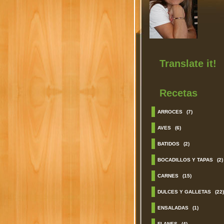
Translate it!
Recetas
ARROCES
(7)
AVES
(6)
BATIDOS
(2)
BOCADILLOS Y TAPAS
(2)
CARNES
(15)
DULCES Y GALLETAS
(22)
ENSALADAS
(1)
FLANES
(4)