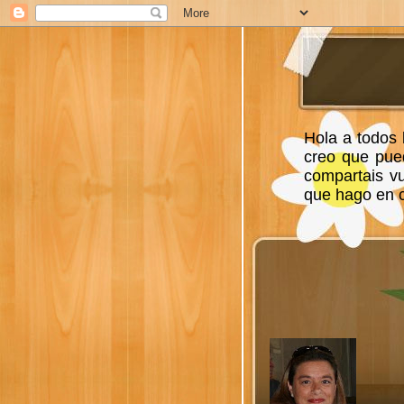
Hola a todos 
creo que pue
compartais v
que hago en ca