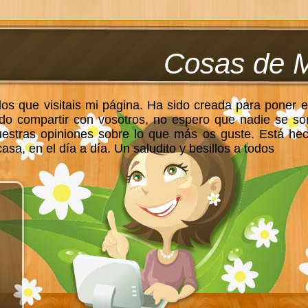
Cosas de 
los que visitais mi página. Ha sido creada para poner e
do compartir con vosotros, no espero que nadie se so
uestras opiniones sobre lo que más os guste. Está he
sa, en el día a día. Un saludito y besillos a todos