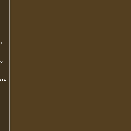
SA
TO
A LA
L