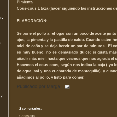
Pimienta
Cous-cous 1 taza (hacer siguiendo las instrucciones de
E Y
ELABORACIÓN:
Se pone el pollo a rehogar con un poco de aceite junto
ajos, la pimenta y la pastilla de caldo. Cuando estén h
E
miel de caña y se deja hervir un par de minutos . El c
es muy bueno, no es demasiado dulce; si gusta más
añadir más miel, hasta que veamos que nos agrada el c
Hacemos el cous-cous, según nos indica la caja ( yo l
de agua, sal y una cucharada de mantequilla), y cuan
añadimos al pollo, y listo para comer.
Publicado por
Marga
 Y
2 comentarios:
Carlos
dijo...