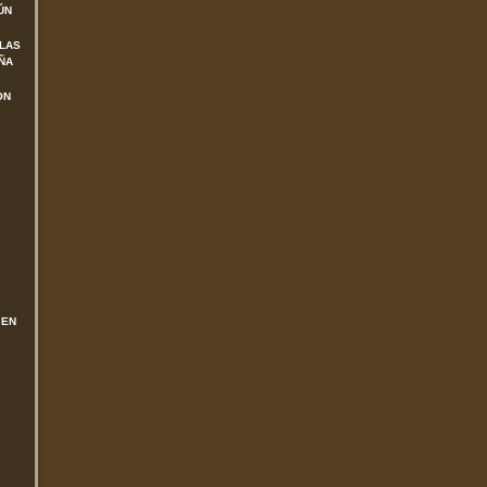
ÚN
 LAS
ÑA
ON
 EN