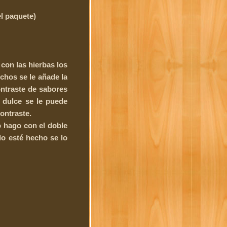
l paquete)
 con las hierbas los
echos se le añade la
ontraste de sabores
 dulce se le puede
ontraste.
o hago con el doble
do esté hecho se lo