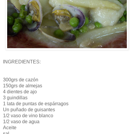
INGREDIENTES:
300
grs
de
cazón
150
grs
de almejas
4 dientes de ajo
3 guindillas
1 lata de puntas de espárragos
Un puñado de guisantes
1/2 vaso de vino blanco
1/2 vaso de agua
Aceite
sal