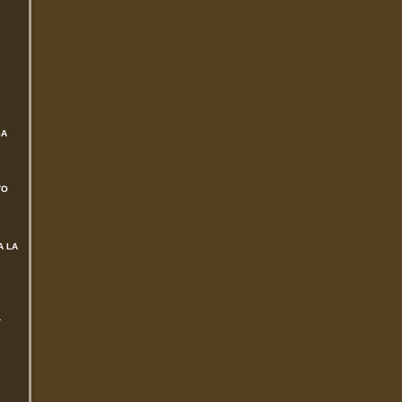
SA
TO
A LA
L