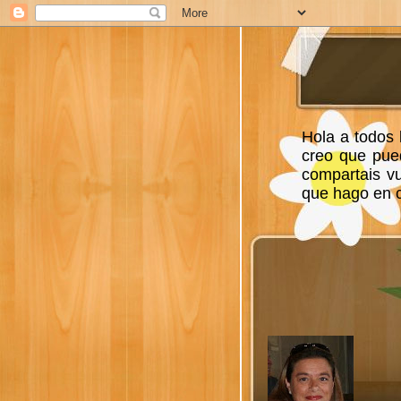
Hola a todos 
creo que pue
compartais v
que hago en ca