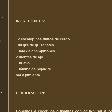
E Y
INGREDIENTES:
12 escalopines finitos de cerdo
E
100 grs de guisanates
1 lata de champiñones
2 dientes de ajo
1 huevo
1 lámina de hojaldre
sal y pimienta
 Y
ELABORACIÓN:
Ponemos a cocer los guisantes con agua y sal y lo