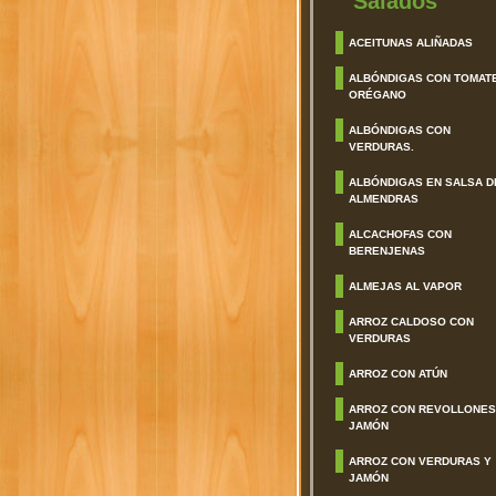
Salados
ACEITUNAS ALIÑADAS
ALBÓNDIGAS CON TOMAT
ORÉGANO
ALBÓNDIGAS CON
VERDURAS.
ALBÓNDIGAS EN SALSA D
ALMENDRAS
ALCACHOFAS CON
BERENJENAS
ALMEJAS AL VAPOR
ARROZ CALDOSO CON
VERDURAS
ARROZ CON ATÚN
ARROZ CON REVOLLONES
JAMÓN
ARROZ CON VERDURAS Y
JAMÓN