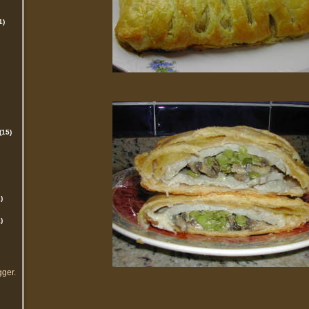
1)
(15)
)
)
gger
.