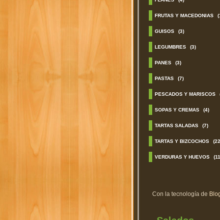
FRUTAS Y MACEDONIAS
(
GUISOS
(3)
LEGUMBRES
(3)
PANES
(3)
PASTAS
(7)
PESCADOS Y MARISCOS
SOPAS Y CREMAS
(4)
TARTAS SALADAS
(7)
TARTAS Y BIZCOCHOS
(22
VERDURAS Y HUEVOS
(11
Con la tecnología de
Blo