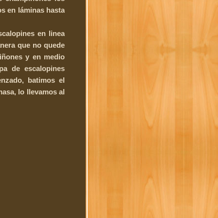
os en láminas hasta
calopines en linea
anera que no quede
iñones y en medio
pa de escalopines
nzado, batimos el
asa, lo llevamos al