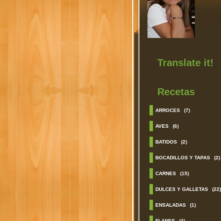
Translate it!
Recetas
ARROCES
(7)
AVES
(6)
BATIDOS
(2)
BOCADILLOS Y TAPAS
(2)
CARNES
(15)
DULCES Y GALLETAS
(22)
ENSALADAS
(1)
FLANES
(4)