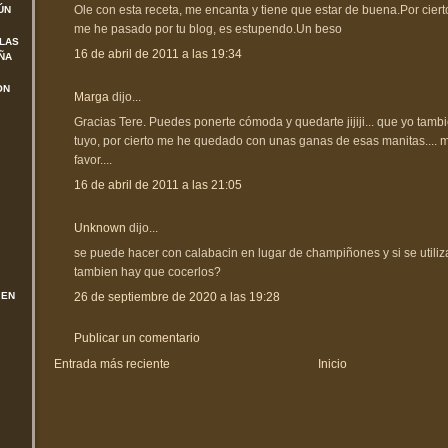
Ole con esta receta, me encanta y tiene que estar de buena.Por ciert
ÚN
me he pasado por tu blog, es estupendo.Un beso
 LAS
16 de abril de 2011 a las 19:34
ÑA
ON
Marga
dijo...
Gracias Tere. Puedes ponerte cómoda y quedarte jijiji... que yo tam
tuyo, por cierto me he quedado con unas ganas de esas manitas...
favor....
16 de abril de 2011 a las 21:05
Unknown
dijo...
se puede hacer con calabacin en lugar de champiñones y si se utili
tambien hay que cocerlos?
26 de septiembre de 2020 a las 19:28
 EN
Publicar un comentario
Entrada más reciente
Inicio