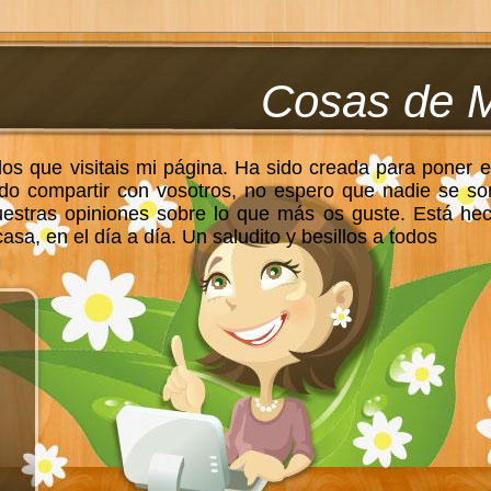
Cosas de 
los que visitais mi página. Ha sido creada para poner e
do compartir con vosotros, no espero que nadie se so
uestras opiniones sobre lo que más os guste. Está he
sa, en el día a día. Un saludito y besillos a todos