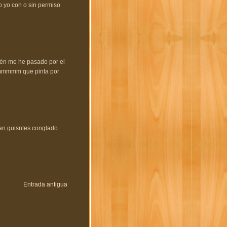
o yo con o sin permiso
bién me he pasado por el
. mmmmm que pinta por
zan guisntes conglado
Entrada antigua