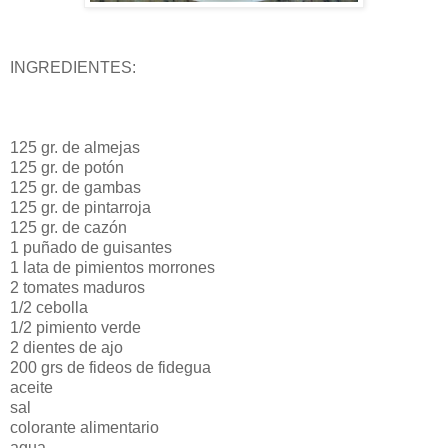
INGREDIENTES:
125
gr
. de almejas
125
gr
. de
potón
125
gr
. de gambas
125
gr
. de pintarroja
125
gr
. de
cazón
1 puñado de guisantes
1 lata de pimientos morrones
2 tomates maduros
1/2 cebolla
1/2 pimiento verde
2 dientes de ajo
200
grs
de fideos de
fidegua
aceite
sal
colorante alimentario
agua