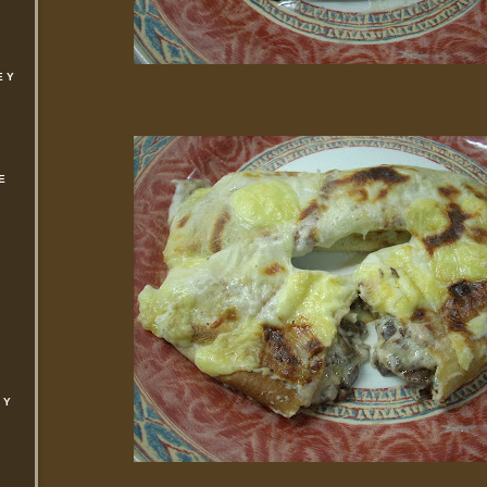
E Y
E
 Y