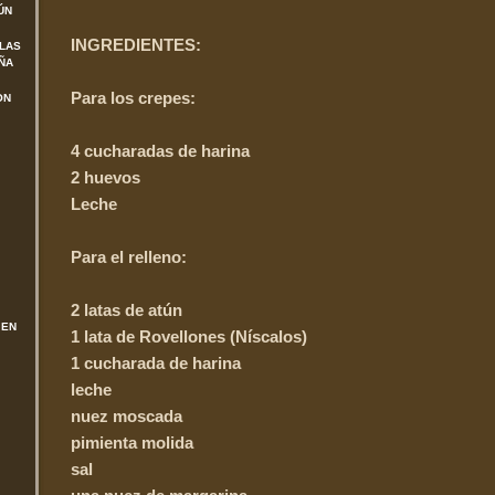
ÚN
INGREDIENTES:
 LAS
ÑA
Para los crepes:
ON
4 cucharadas de harina
2 huevos
Leche
Para el relleno:
2 latas de atún
 EN
1 lata de Rovellones (Níscalos)
1 cucharada de harina
leche
nuez moscada
pimienta molida
sal