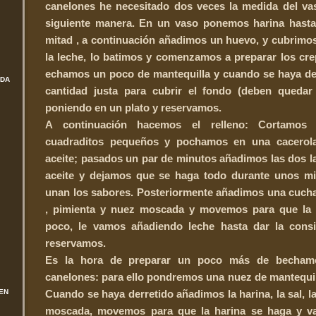
canelones he necesitado dos veces la medida del vas
siguiente manera. En un vaso ponemos harina hasta
mitad , a continuación añadimos un huevo, y cubrimos
la leche, lo batimos y comenzamos a preparar los cr
echamos un poco de mantequilla y cuando se haya de
ADA
cantidad justa para cubrir el fondo (deben quedar
poniendo en un plato y reservamos.
A continuación hacemos el relleno: Cortamos 
cuadraditos pequeños y pochamos en una cacerol
aceite; pasados un par de minutos añadimos las dos l
aceite y dejamos que se haga todo durante unos mi
unan los sabores. Posteriormente añadimos una cucha
, pimienta y nuez moscada y movemos para que la 
poco, le vamos añadiendo leche hasta dar la consi
reservamos.
Es la hora de preparar un poco más de bechamel
canelones: para ello pondremos una nuez de mantequil
EN
Cuando se haya derretido añadimos la harina, la sal, l
moscada, movemos para que la harina se haga y v