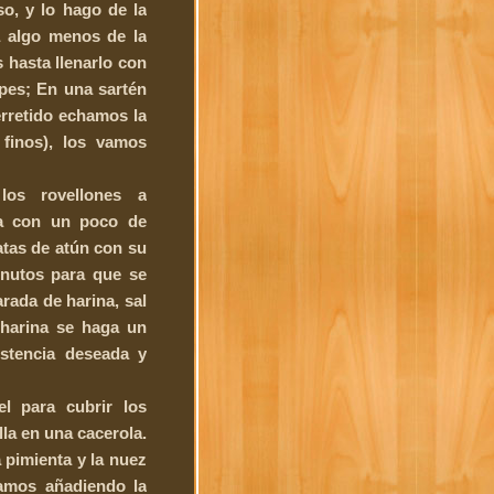
o, y lo hago de la
 algo menos de la
 hasta llenarlo con
epes; En una sartén
rretido echamos la
 finos), los vamos
los rovellones a
a con un poco de
atas de atún con su
nutos para que se
rada de harina, sal
harina se haga un
stencia deseada y
 para cubrir los
la en una cacerola.
a pimienta y la nuez
amos añadiendo la