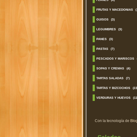
FRUTAS Y MACEDONIAS
(
GUISOS
(3)
LEGUMBRES
(3)
PANES
(3)
PASTAS
(7)
PESCADOS Y MARISCOS
SOPAS Y CREMAS
(4)
TARTAS SALADAS
(7)
TARTAS Y BIZCOCHOS
(22
VERDURAS Y HUEVOS
(11
Con la tecnología de
Blo