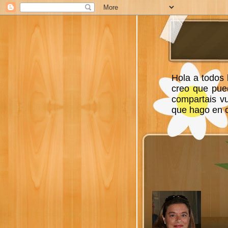
Hola a todos 
creo que pue
compartais v
que hago en ca