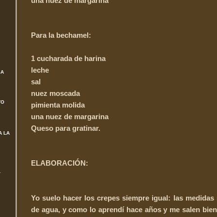
una nuez de margarina
Para la bechamel:
1 cucharada de harina
leche
SA
sal
nuez moscada
TO
pimienta molida
una nuez de margarina
Queso para gratinar.
A LA
ELABORACIÓN:
L
Yo suelo hacer los crepes siempre igual: las medidas
de agua, y como lo aprendí hace años y me salen bien,