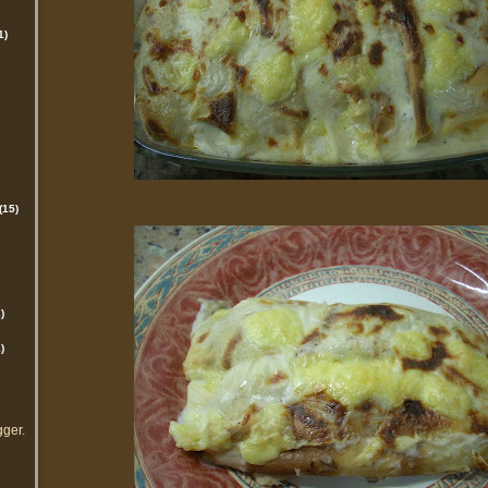
1)
(15)
)
)
gger
.