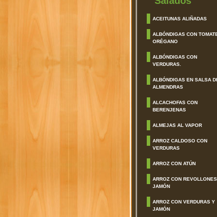
Salados
ACEITUNAS ALIÑADAS
ALBÓNDIGAS CON TOMAT
ORÉGANO
ALBÓNDIGAS CON
VERDURAS.
ALBÓNDIGAS EN SALSA D
ALMENDRAS
ALCACHOFAS CON
BERENJENAS
ALMEJAS AL VAPOR
ARROZ CALDOSO CON
VERDURAS
ARROZ CON ATÚN
ARROZ CON REVOLLONES
JAMÓN
ARROZ CON VERDURAS Y
JAMÓN