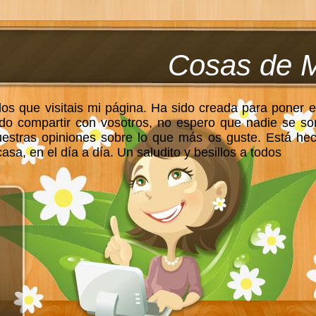
Cosas de 
los que visitais mi página. Ha sido creada para poner e
do compartir con vosotros, no espero que nadie se so
uestras opiniones sobre lo que más os guste. Está he
sa, en el día a día. Un saludito y besillos a todos