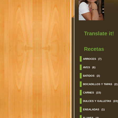
Translate it!
Recetas
ARROCES
(7)
AVES
(6)
BATIDOS
(2)
BOCADILLOS Y TAPAS
(2)
CARNES
(15)
DULCES Y GALLETAS
(22)
ENSALADAS
(1)
FLANES
(4)