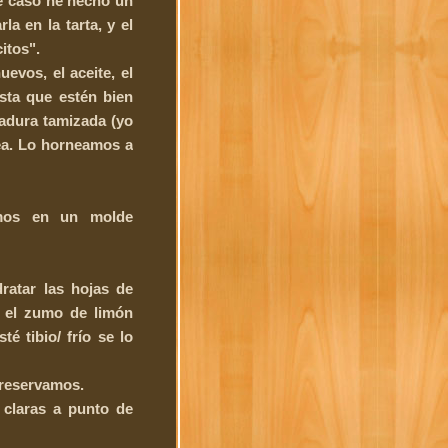
te caso he hecho un
la en la tarta, y el
itos".
vos, el aceite, el
asta que estén bien
vadura tamizada (yo
a. Lo horneamos a
emos en un molde
atar las hojas de
s el zumo de limón
é tibio/ frío se lo
 reservamos.
claras a punto de