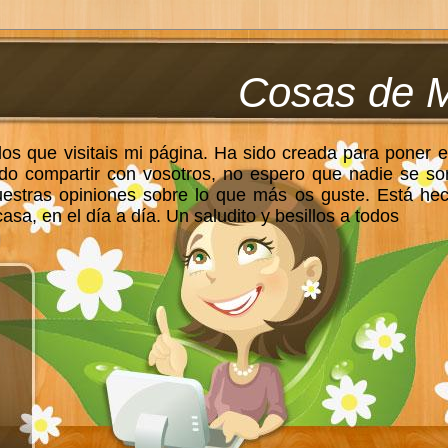
Cosas de 
los que visitais mi página. Ha sido creada para poner e
do compartir con vosotros, no espero que nadie se so
uestras opiniones sobre lo que más os guste. Está he
sa, en el día a día. Un saludito y besillos a todos