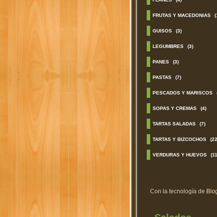
FRUTAS Y MACEDONIAS
(
GUISOS
(3)
LEGUMBRES
(3)
PANES
(3)
PASTAS
(7)
PESCADOS Y MARISCOS
SOPAS Y CREMAS
(4)
TARTAS SALADAS
(7)
TARTAS Y BIZCOCHOS
(22
VERDURAS Y HUEVOS
(11
Con la tecnología de
Blo