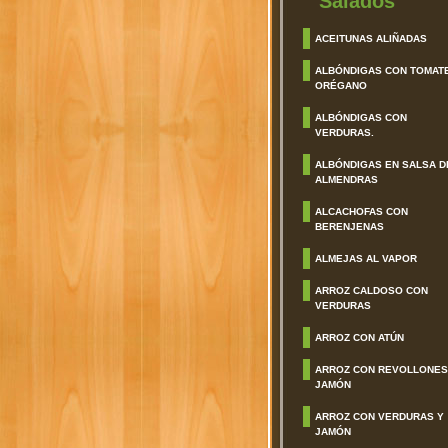
Salados
ACEITUNAS ALIÑADAS
ALBÓNDIGAS CON TOMAT
ORÉGANO
ALBÓNDIGAS CON
VERDURAS.
ALBÓNDIGAS EN SALSA D
ALMENDRAS
ALCACHOFAS CON
BERENJENAS
ALMEJAS AL VAPOR
ARROZ CALDOSO CON
VERDURAS
ARROZ CON ATÚN
ARROZ CON REVOLLONES
JAMÓN
ARROZ CON VERDURAS Y
JAMÓN