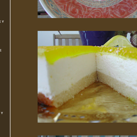
E Y
E
 Y