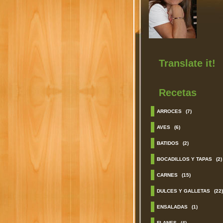
Translate it!
Recetas
ARROCES
(7)
AVES
(6)
BATIDOS
(2)
BOCADILLOS Y TAPAS
(2)
CARNES
(15)
DULCES Y GALLETAS
(22)
ENSALADAS
(1)
FLANES
(4)