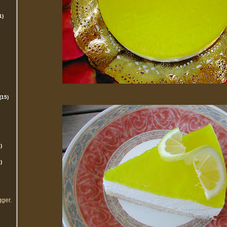
1)
(15)
)
)
gger
.