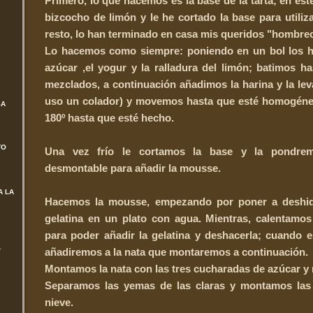
Primero, lo que hacemos es la base de la tarta; en es
bizcocho de limón y le he cortado la base para utilizar
resto, lo han terminado en casa mis queridos "hombrec
Lo hacemos como siempre: poniendo en un bol los hue
azúcar ,el yogur y la ralladura del limón; batimos h
mezclados, a continuación añadimos la harina y la le
uso un colador) y movemos hasta que esté homogéne
SA
180º hasta que esté hecho.
TO
Una vez frío le cortamos la base y la pondr
desmontable para añadir la mousse.
A LA
Hacemos la mousse, empezando por poner a deshidr
gelatina en un plato con agua. Mientras, calentamo
para poder añadir la gelatina y deshacerla; cuando est
L
añadiremos a la nata que montaremos a continuación.
Montamos la nata con las tres cucharadas de azúcar y
Separamos las yemas de las claras y montamos las 
nieve.