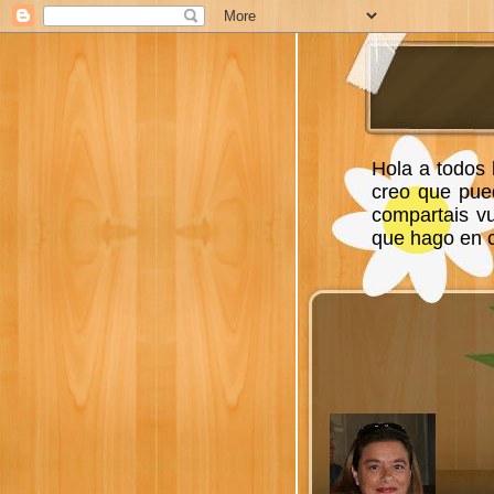
Hola a todos 
creo que pue
compartais v
que hago en ca