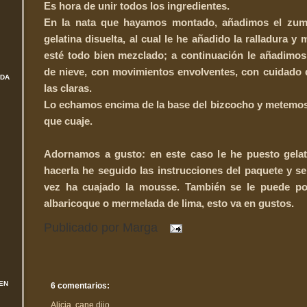
Es hora de unir todos los ingredientes.
En la nata que hayamos montado, añadimos el zum
gelatina disuelta, al cual le he añadido la ralladura 
esté todo bien mezclado; a continuación le añadimos
de nieve, con movimientos envolventes, con cuidado 
ADA
las claras.
Lo echamos encima de la base del bizcocho y metemos
que cuaje.
Adornamos a gusto: en este caso le he puesto gelat
hacerla he seguido las instrucciones del paquete y s
vez ha cuajado la mousse. También se le puede p
albaricoque o mermelada de lima, esto va en gustos.
Publicado por
Marga
EN
6 comentarios:
Alicia, cane
dijo...