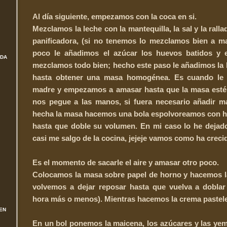
Al día siguiente, empezamos con la coca en si.
Mezclamos la leche con la mantequilla, la sal y la ralla
panificadora, (si no tenemos lo mezclamos bien a m
poco le añadimos el azúcar los huevos batidos y e
ADA
mezclamos todo bien; hecho este paso le añadimos la
hasta obtener una masa homogénea. Es cuando le
madre y empezamos a amasar hasta que la masa esté
nos pegue a las manos, si fuera necesario añadir m
hecha la masa hacemos una bola espolvoreamos con h
hasta que doble su volumen. En mi caso lo he dejad
casi me salgo de la cocina, jejeje vamos como ha creci
Es el momento de sacarle el aire y amasar otro poco.
Colocamos la masa sobre papel de horno y hacemos la
volvemos a dejar reposar hasta que vuelva a dobla
hora más o menos). Mientras hacemos la crema pastele
EN
En un bol ponemos la maicena, los azúcares y las yema