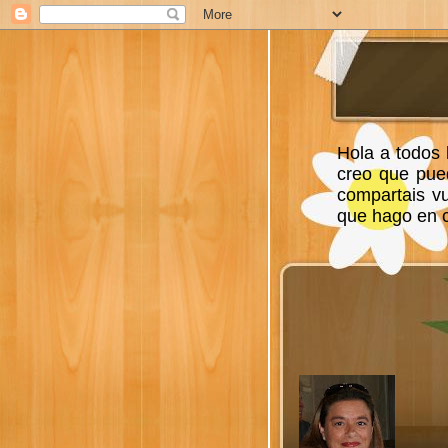
Hola a todos 
creo que pue
compartais v
que hago en ca