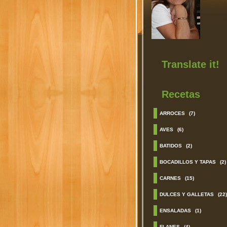
Translate it!
Recetas
ARROCES
(7)
AVES
(6)
BATIDOS
(2)
BOCADILLOS Y TAPAS
(2)
CARNES
(15)
DULCES Y GALLETAS
(22)
ENSALADAS
(1)
FLANES
(4)