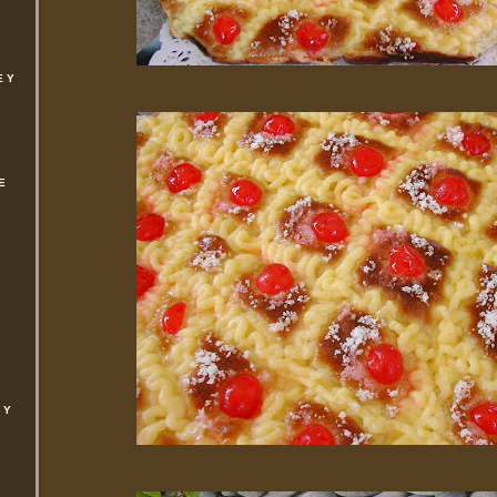
E Y
E
 Y