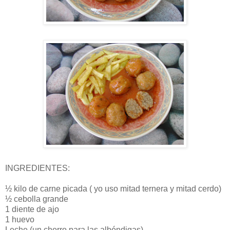
INGREDIENTES:
½ kilo de carne picada ( yo uso mitad ternera y mitad cerdo)
½ cebolla grande
1 diente de ajo
1 huevo
Leche (un chorro para las albóndigas)