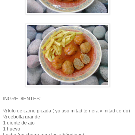
INGREDIENTES:
½ kilo de carne picada ( yo uso mitad ternera y mitad cerdo)
½ cebolla grande
1 diente de ajo
1 huevo
Leche (un chorro para las albóndigas)