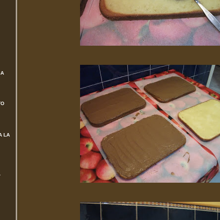
SA
TO
A LA
L