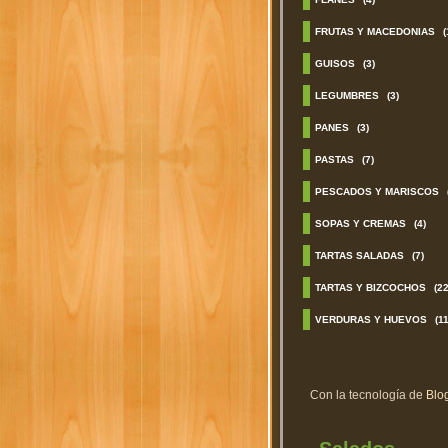
FRUTAS Y MACEDONIAS
(
GUISOS
(3)
LEGUMBRES
(3)
PANES
(3)
PASTAS
(7)
PESCADOS Y MARISCOS
SOPAS Y CREMAS
(4)
TARTAS SALADAS
(7)
TARTAS Y BIZCOCHOS
(22
VERDURAS Y HUEVOS
(11
Con la tecnología de
Blo