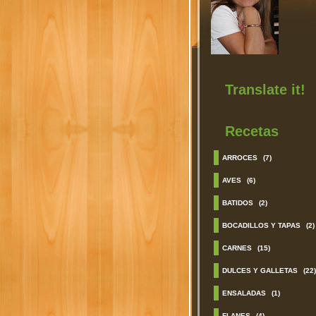
Translate it!
Recetas
ARROCES
(7)
AVES
(6)
BATIDOS
(2)
BOCADILLOS Y TAPAS
(2)
CARNES
(15)
DULCES Y GALLETAS
(22)
ENSALADAS
(1)
FLANES
(4)