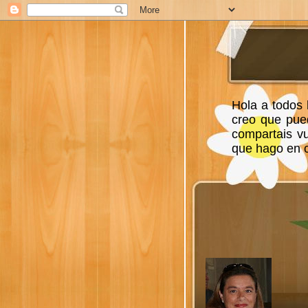
Hola a todos 
creo que pue
compartais v
que hago en ca