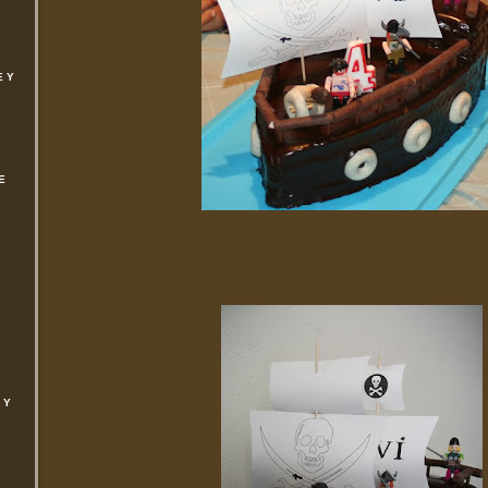
E Y
E
 Y