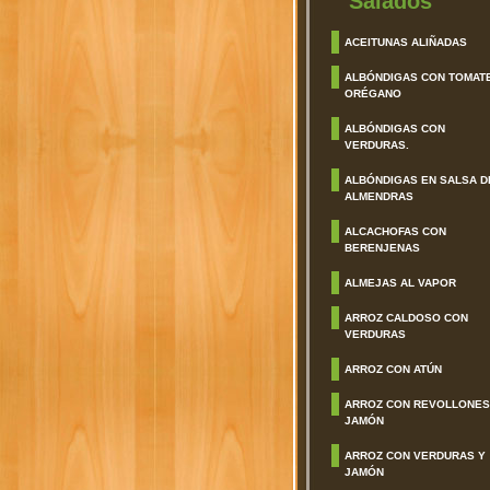
Salados
ACEITUNAS ALIÑADAS
ALBÓNDIGAS CON TOMAT
ORÉGANO
ALBÓNDIGAS CON
VERDURAS.
ALBÓNDIGAS EN SALSA D
ALMENDRAS
ALCACHOFAS CON
BERENJENAS
ALMEJAS AL VAPOR
ARROZ CALDOSO CON
VERDURAS
ARROZ CON ATÚN
ARROZ CON REVOLLONES
JAMÓN
ARROZ CON VERDURAS Y
JAMÓN