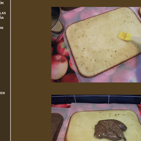
ÚN
 LAS
ÑA
ON
 EN