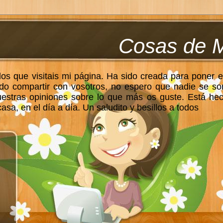
Cosas de 
los que visitais mi página. Ha sido creada para poner e
do compartir con vosotros, no espero que nadie se so
uestras opiniones sobre lo que más os guste. Está he
sa, en el día a día. Un saludito y besillos a todos