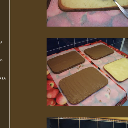
SA
TO
A LA
L