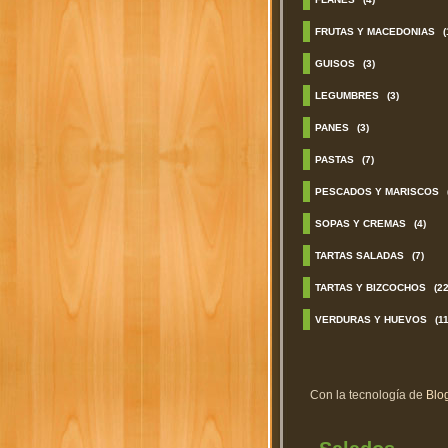
FRUTAS Y MACEDONIAS
(
GUISOS
(3)
LEGUMBRES
(3)
PANES
(3)
PASTAS
(7)
PESCADOS Y MARISCOS
SOPAS Y CREMAS
(4)
TARTAS SALADAS
(7)
TARTAS Y BIZCOCHOS
(22
VERDURAS Y HUEVOS
(11
Con la tecnología de
Blo