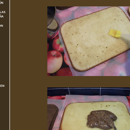
ÚN
 LAS
ÑA
ON
 EN