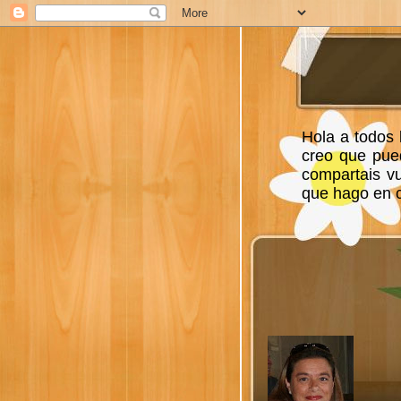
Hola a todos 
creo que pue
compartais v
que hago en ca