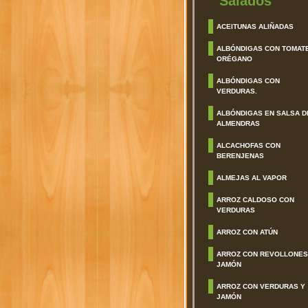
Salados
ACEITUNAS ALIÑADAS
ALBÓNDIGAS CON TOMAT
ORÉGANO
ALBÓNDIGAS CON
VERDURAS.
ALBÓNDIGAS EN SALSA D
ALMENDRAS
ALCACHOFAS CON
BERENJENAS
ALMEJAS AL VAPOR
ARROZ CALDOSO CON
VERDURAS
ARROZ CON ATÚN
ARROZ CON REVOLLONES
JAMÓN
ARROZ CON VERDURAS Y
JAMÓN