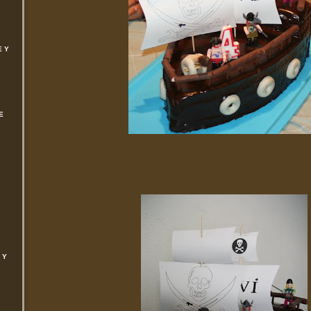
E Y
E
 Y