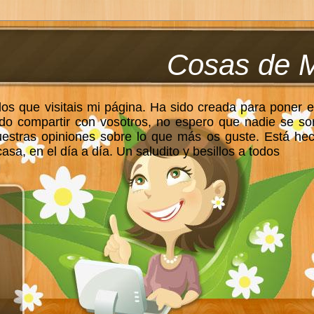
Cosas de 
los que visitais mi página. Ha sido creada para poner e
do compartir con vosotros, no espero que nadie se so
uestras opiniones sobre lo que más os guste. Está he
sa, en el día a día. Un saludito y besillos a todos