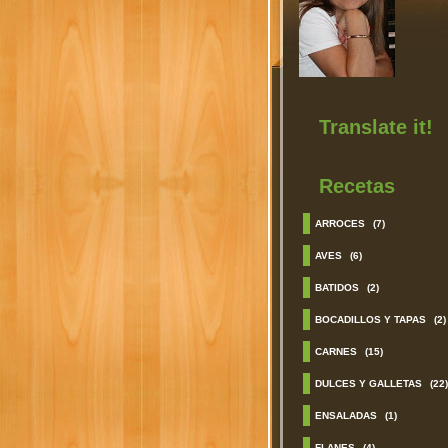
Translate it!
Recetas
ARROCES
(7)
AVES
(6)
BATIDOS
(2)
BOCADILLOS Y TAPAS
(2)
CARNES
(15)
DULCES Y GALLETAS
(22)
ENSALADAS
(1)
FLANES
(4)