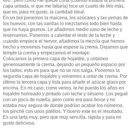
litro , pero como me quedé corta (cuando estaba la primera
capa untada, vi que me faltaría) hice un cuarto de litro más,
que es, para mi gusto, la cantidad ideal.
En un bol ponemos la maicena, los azúcares y las yemas de
los huevos; con las varillas lo mezclamos todo bien hasta
que no haya grumos. Le añadimos medio vaso de leche y
reservamos. Ponemos a calentar el resto de la leche y
cuando empiece el hervor, añadimos la mezcla que hemos
hecho y movemos hasta que espese la crema. Dejamos que
temple la crema y empezamos el montaje:
Colocamos la primera capa de hojaldre, y untamos
generosamente la crema, dejando un pequeño espacio por
los lados; esto es para que no se nos salga. Ponemos la
segunda capa de hojaldre y volvemos a untar de crema. Por
último la tercera capa y lista para añadir el azúcar glass por
encima. En mi caso, como vereis, le he puesto los años en
hojaldre horneado y pintado con leche y sésamo. Los pegué
con un poco de nutella, pero como era para llevar y no
estaba muy segura de donde podrían acabar los números,
los pinché con unos palillos. Y bueno este es el resultado.
Es una tarta muy, pero que muy sencilla, rápida y para mi
gusto deliciosa.