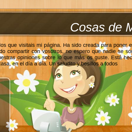
Cosas de 
los que visitais mi página. Ha sido creada para poner e
do compartir con vosotros, no espero que nadie se so
uestras opiniones sobre lo que más os guste. Está he
sa, en el día a día. Un saludito y besillos a todos