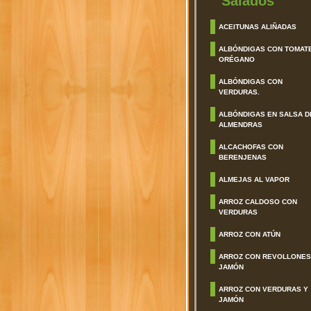
Salados
ACEITUNAS ALIÑADAS
ALBÓNDIGAS CON TOMAT
ORÉGANO
ALBÓNDIGAS CON
VERDURAS.
ALBÓNDIGAS EN SALSA D
ALMENDRAS
ALCACHOFAS CON
BERENJENAS
ALMEJAS AL VAPOR
ARROZ CALDOSO CON
VERDURAS
ARROZ CON ATÚN
ARROZ CON REVOLLONES
JAMÓN
ARROZ CON VERDURAS Y
JAMÓN