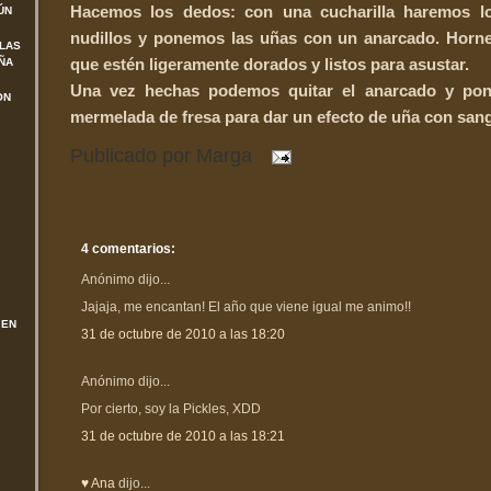
Hacemos los dedos: con una cucharilla haremos lo
ÚN
nudillos y ponemos las uñas con un anarcado. Horn
 LAS
que estén ligeramente dorados y listos para asustar.
ÑA
Una vez hechas podemos quitar el anarcado y po
ON
mermelada de fresa para dar un efecto de uña con sang
Publicado por
Marga
4 comentarios:
Anónimo dijo...
Jajaja, me encantan! El año que viene igual me animo!!
 EN
31 de octubre de 2010 a las 18:20
Anónimo dijo...
Por cierto, soy la Pickles, XDD
31 de octubre de 2010 a las 18:21
♥ Ana
dijo...