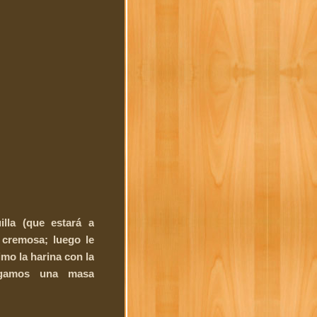
lla (que estará a
 cremosa; luego le
imo la harina con la
ngamos una masa