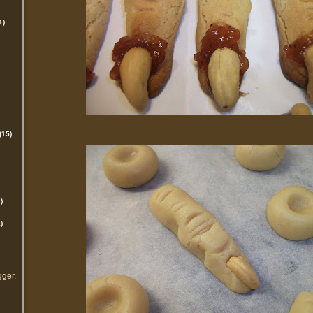
1)
(15)
)
)
gger
.