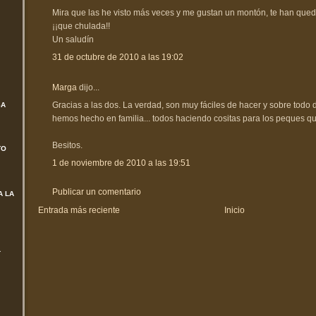
Mira que las he visto más veces y me gustan un montón, te han queda
¡¡que chulada!!
Un saludín
31 de octubre de 2010 a las 19:02
Marga
dijo...
Gracias a las dos. La verdad, son muy fáciles de hacer y sobre todo d
SA
hemos hecho en familia... todos haciendo cositas para los peques qu
Besitos.
TO
1 de noviembre de 2010 a las 19:51
Publicar un comentario
A LA
Entrada más reciente
Inicio
L