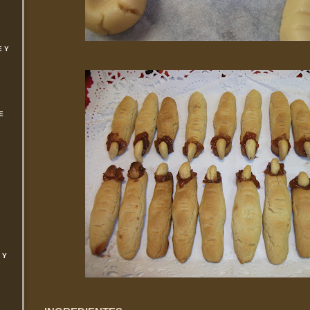
E Y
E
 Y