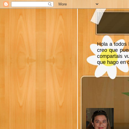
Hola a todos 
creo que pue
compartais v
que hago en ca