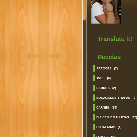
Translate it!
Recetas
ARROCES
(7)
AVES
(6)
BATIDOS
(2)
BOCADILLOS Y TAPAS
(2)
CARNES
(15)
DULCES Y GALLETAS
(22)
ENSALADAS
(1)
FLANES
(4)