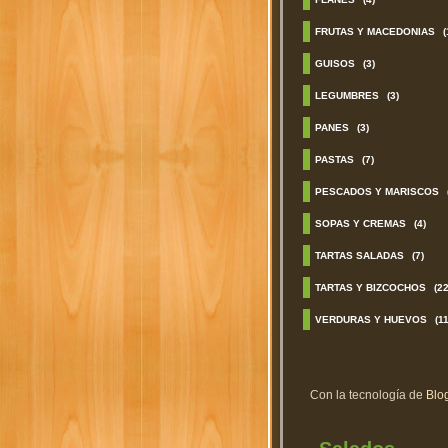
FRUTAS Y MACEDONIAS
(
GUISOS
(3)
LEGUMBRES
(3)
PANES
(3)
PASTAS
(7)
PESCADOS Y MARISCOS
SOPAS Y CREMAS
(4)
TARTAS SALADAS
(7)
TARTAS Y BIZCOCHOS
(22
VERDURAS Y HUEVOS
(11
Con la tecnología de
Blo