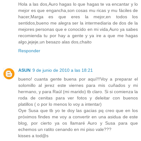
Hola a las dos,Auro hagas lo que hagas te va encantar y lo
mejor es que engancha,son cosas mu ricas y mu fáciles de
hacer,Marga es que eres la mejor,en todos los
sentidos,bueno me alegra ser la intermediaria de dos de la
mejores personas que e conocido en mi vida,Auro ya sabes
recomienda tu por hay a gente y ya ire a que me hagas
algo,jejeje,un besazo alas dos,chaito
Responder
ASUN
9 de junio de 2010 a las 18:21
bueno! cuanta gente buena por aquí!!!Voy a preparar el
solomillo al jerez este viernes para mis cuñados y mi
hermano, y para Raúl (mi marido) tb claro. Si si comienza la
roda de cenitas para ver fotos y deleitar con buenos
platillos ( o por lo menos lo voy a intentar)
Oye Susa que tb yo te doy las gacias pq creo que en los
próximos findes me voy a convertir en una asidua de este
blog, por cierto ya os llamaré Auro y Susa para que
echemos un ratito cenando en mi piso vale???
kisses a tod@s