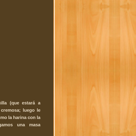
lla (que estará a
 cremosa; luego le
imo la harina con la
ngamos una masa