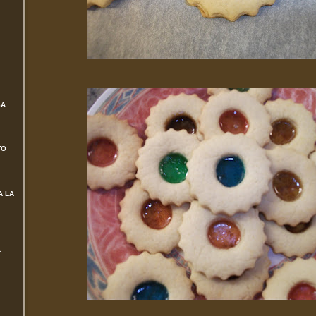
SA
TO
A LA
L