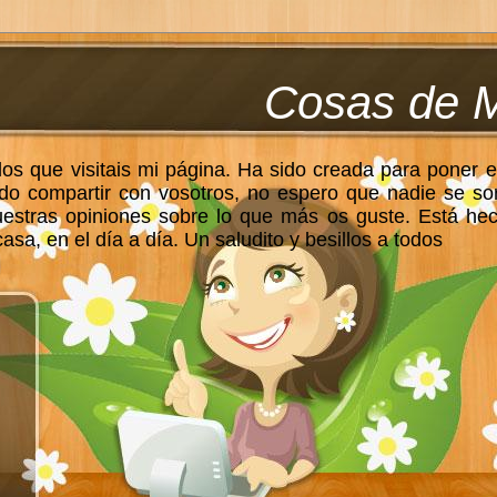
Cosas de 
los que visitais mi página. Ha sido creada para poner e
do compartir con vosotros, no espero que nadie se so
uestras opiniones sobre lo que más os guste. Está he
sa, en el día a día. Un saludito y besillos a todos