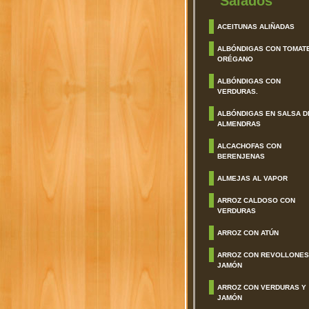
Salados
ACEITUNAS ALIÑADAS
ALBÓNDIGAS CON TOMAT
ORÉGANO
ALBÓNDIGAS CON
VERDURAS.
ALBÓNDIGAS EN SALSA D
ALMENDRAS
ALCACHOFAS CON
BERENJENAS
ALMEJAS AL VAPOR
ARROZ CALDOSO CON
VERDURAS
ARROZ CON ATÚN
ARROZ CON REVOLLONES
JAMÓN
ARROZ CON VERDURAS Y
JAMÓN