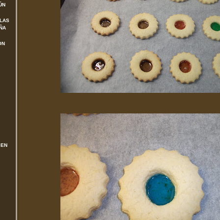
ÚN
 LAS
ÑA
ON
 EN