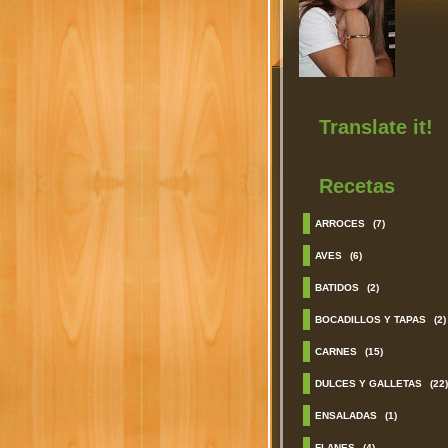
Translate it!
Recetas
ARROCES
(7)
AVES
(6)
BATIDOS
(2)
BOCADILLOS Y TAPAS
(2)
CARNES
(15)
DULCES Y GALLETAS
(22)
ENSALADAS
(1)
FLANES
(4)