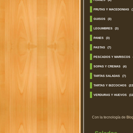
FRUTAS Y MACEDONIAS
(
GUISOS
(3)
LEGUMBRES
(3)
PANES
(3)
PASTAS
(7)
PESCADOS Y MARISCOS
SOPAS Y CREMAS
(4)
TARTAS SALADAS
(7)
TARTAS Y BIZCOCHOS
(22
VERDURAS Y HUEVOS
(11
Con la tecnología de
Blo