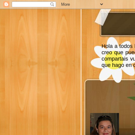
Hola a todos 
creo que pue
compartais v
que hago en ca