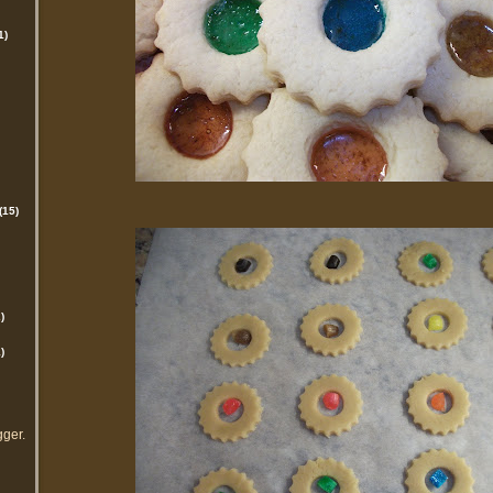
1)
(15)
)
)
gger
.