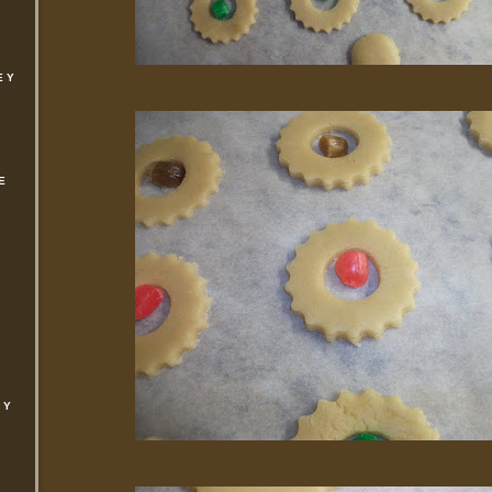
E Y
E
 Y