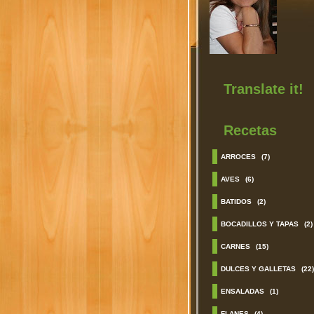
Translate it!
Recetas
ARROCES
(7)
AVES
(6)
BATIDOS
(2)
BOCADILLOS Y TAPAS
(2)
CARNES
(15)
DULCES Y GALLETAS
(22)
ENSALADAS
(1)
FLANES
(4)