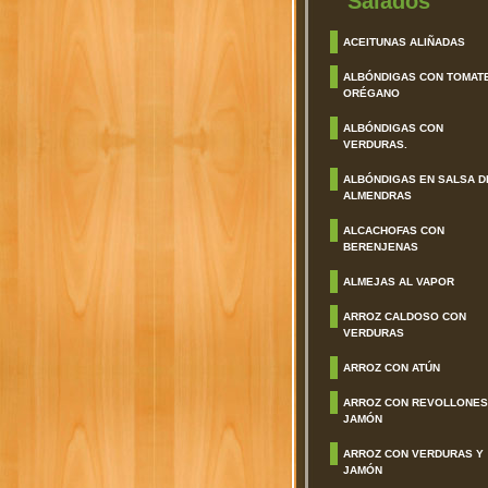
Salados
ACEITUNAS ALIÑADAS
ALBÓNDIGAS CON TOMAT
ORÉGANO
ALBÓNDIGAS CON
VERDURAS.
ALBÓNDIGAS EN SALSA D
ALMENDRAS
ALCACHOFAS CON
BERENJENAS
ALMEJAS AL VAPOR
ARROZ CALDOSO CON
VERDURAS
ARROZ CON ATÚN
ARROZ CON REVOLLONES
JAMÓN
ARROZ CON VERDURAS Y
JAMÓN