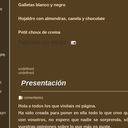
Galletas blanco y negro
1)
Hojaldre con almendras, canela y chocolate
Petit choux de crema
Publicado por
Marga
(15)
undefined
undefined
Presentación
)
)
0 comentarios
Hola a todos los que visitais mi página.
Ha sido creada para poner en ella todo lo que creo 
gger
.
con vosotros, no espero que nadie se sorprenda, s
vuestras opiniones sobre lo que más os guste.