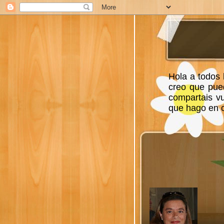
Hola a todos 
creo que pue
compartais v
que hago en ca