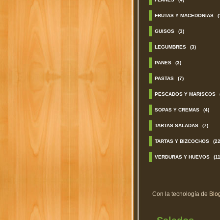
FRUTAS Y MACEDONIAS
(
GUISOS
(3)
LEGUMBRES
(3)
PANES
(3)
PASTAS
(7)
PESCADOS Y MARISCOS
SOPAS Y CREMAS
(4)
TARTAS SALADAS
(7)
TARTAS Y BIZCOCHOS
(22
VERDURAS Y HUEVOS
(11
Con la tecnología de
Blo