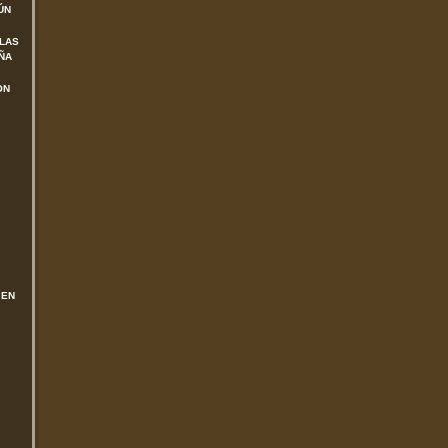
ÚN
 LAS
ÑA
ON
 EN