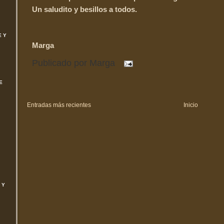
Un saludito y besillos a todos.
E Y
Marga
Publicado por
Marga
E
Entradas más recientes
Inicio
 Y