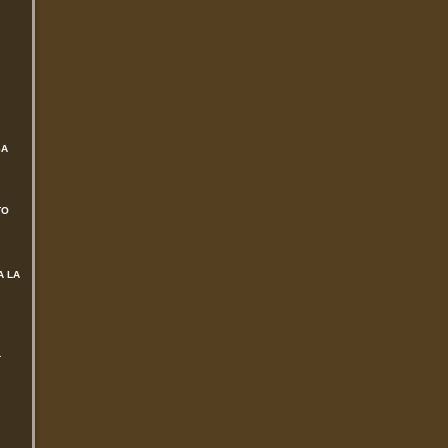
SA
TO
A LA
L