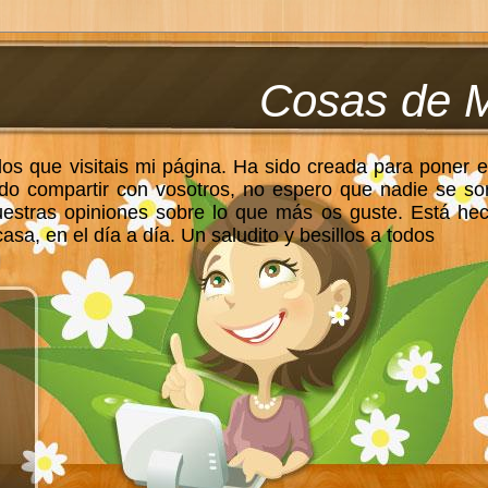
Cosas de 
los que visitais mi página. Ha sido creada para poner e
do compartir con vosotros, no espero que nadie se so
uestras opiniones sobre lo que más os guste. Está he
sa, en el día a día. Un saludito y besillos a todos