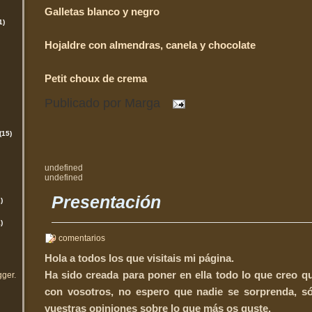
Galletas blanco y negro
1)
Hojaldre con almendras, canela y chocolate
Petit choux de crema
Publicado por
Marga
(15)
undefined
undefined
Presentación
)
)
0 comentarios
Hola a todos los que visitais mi página.
Ha sido creada para poner en ella todo lo que creo 
gger
.
con vosotros, no espero que nadie se sorprenda, s
vuestras opiniones sobre lo que más os guste.