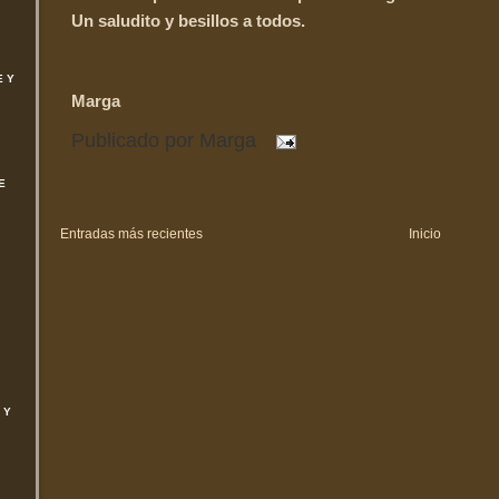
Un saludito y besillos a todos.
E Y
Marga
Publicado por
Marga
E
Entradas más recientes
Inicio
 Y