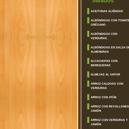
Salados
ACEITUNAS ALIÑADAS
ALBÓNDIGAS CON TOMAT
ORÉGANO
ALBÓNDIGAS CON
VERDURAS.
ALBÓNDIGAS EN SALSA D
ALMENDRAS
ALCACHOFAS CON
BERENJENAS
ALMEJAS AL VAPOR
ARROZ CALDOSO CON
VERDURAS
ARROZ CON ATÚN
ARROZ CON REVOLLONES
JAMÓN
ARROZ CON VERDURAS Y
JAMÓN