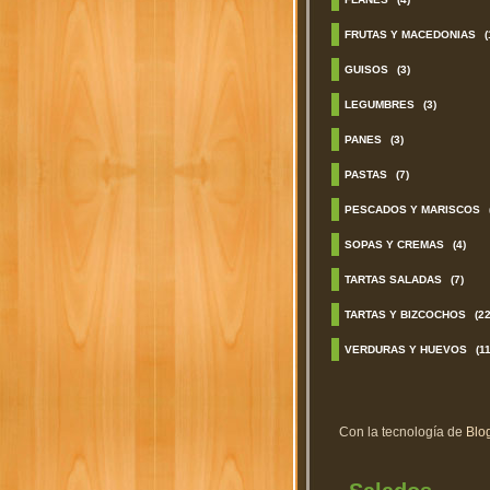
FRUTAS Y MACEDONIAS
(
GUISOS
(3)
LEGUMBRES
(3)
PANES
(3)
PASTAS
(7)
PESCADOS Y MARISCOS
SOPAS Y CREMAS
(4)
TARTAS SALADAS
(7)
TARTAS Y BIZCOCHOS
(22
VERDURAS Y HUEVOS
(11
Con la tecnología de
Blo