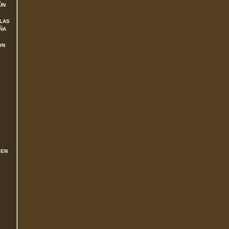
ÚN
 LAS
ÑA
ON
 EN