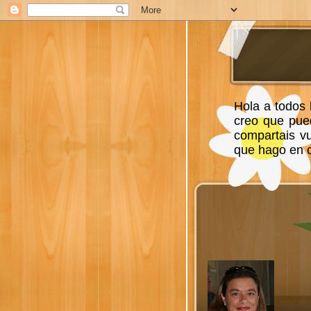
Hola a todos 
creo que pue
compartais v
que hago en ca