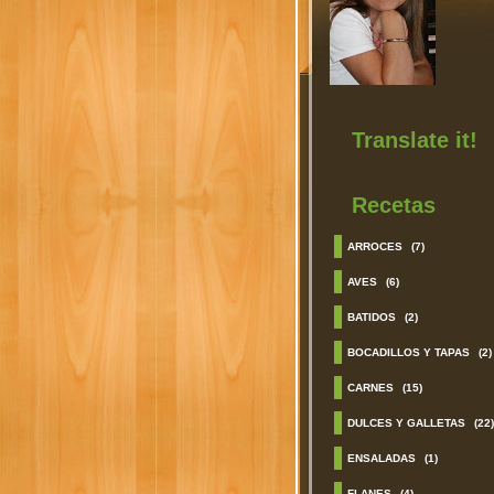
Translate it!
Recetas
ARROCES
(7)
AVES
(6)
BATIDOS
(2)
BOCADILLOS Y TAPAS
(2)
CARNES
(15)
DULCES Y GALLETAS
(22)
ENSALADAS
(1)
FLANES
(4)