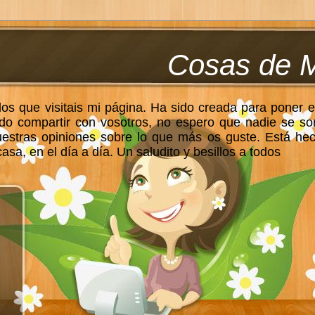
Cosas de 
los que visitais mi página. Ha sido creada para poner e
do compartir con vosotros, no espero que nadie se so
uestras opiniones sobre lo que más os guste. Está he
sa, en el día a día. Un saludito y besillos a todos