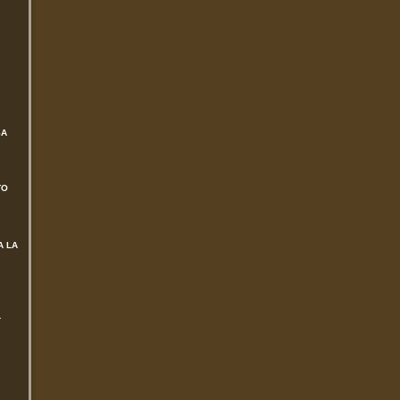
SA
TO
A LA
L