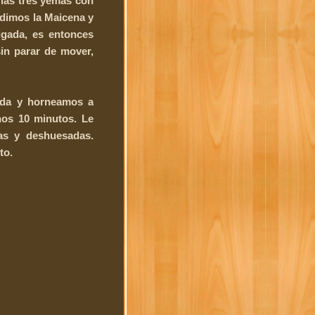
las tres yemas con
adimos la Maicena y
igada, es entonces
in parar de mover,
da y horneamos a
os 10 minutos. Le
as y deshuesadas.
to.