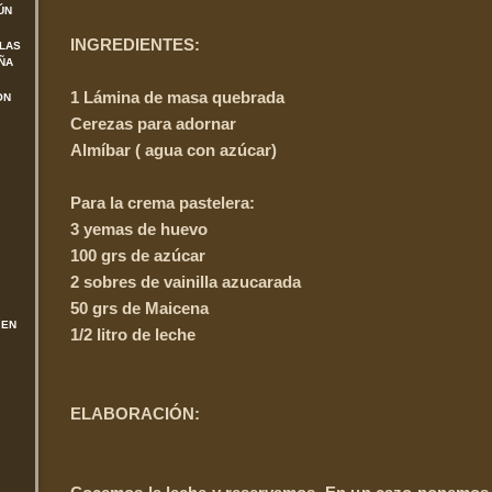
ÚN
INGREDIENTES:
 LAS
ÑA
1 Lámina de masa quebrada
ON
Cerezas para adornar
Almíbar ( agua con azúcar)
Para la crema pastelera:
3 yemas de huevo
100 grs de azúcar
2 sobres de vainilla azucarada
50 grs de Maicena
 EN
1/2 litro de leche
ELABORACIÓN: