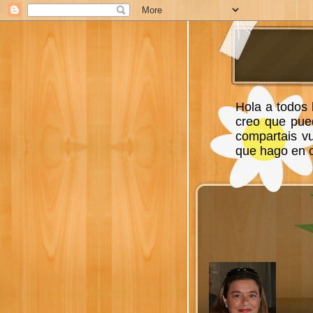
Hola a todos 
creo que pue
compartais v
que hago en ca