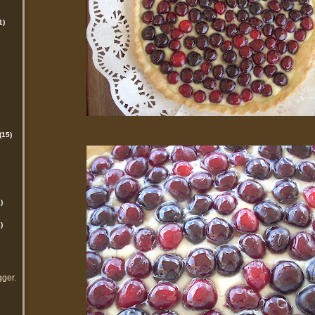
1)
(15)
)
)
gger
.