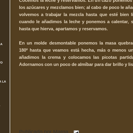
Cocemos la leche y reservamos. En un cazo ponemos 
los azúcares y mezclamos bien; al cabo de poco le añ
volvemos a trabajar la mezcla hasta que esté bien l
cuando le añadimos la leche y ponemos a calentar, s
hasta que hierva, apartamos y reservamos.
En un molde desmontable ponemos la masa quebra
SA
180º hasta que veamos está hecha, más o menos un
añadimos la crema y colocamos las picotas partid
TO
Adornamos con un poco de almíbar para dar brillo y lis
A LA
L
Publicado por
Marga