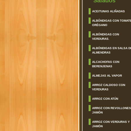
Salados
ACEITUNAS ALIÑADAS
ALBÓNDIGAS CON TOMAT
ORÉGANO
ALBÓNDIGAS CON
VERDURAS.
ALBÓNDIGAS EN SALSA D
ALMENDRAS
ALCACHOFAS CON
BERENJENAS
ALMEJAS AL VAPOR
ARROZ CALDOSO CON
VERDURAS
ARROZ CON ATÚN
ARROZ CON REVOLLONES
JAMÓN
ARROZ CON VERDURAS Y
JAMÓN