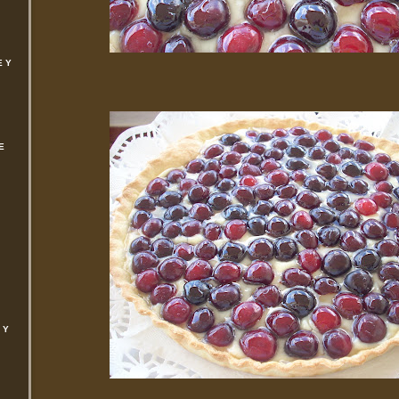
E Y
E
 Y