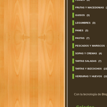
FRUTAS Y MACEDONIAS
(
GUISOS
(3)
LEGUMBRES
(3)
PANES
(3)
PASTAS
(7)
PESCADOS Y MARISCOS
SOPAS Y CREMAS
(4)
TARTAS SALADAS
(7)
TARTAS Y BIZCOCHOS
(22
VERDURAS Y HUEVOS
(11
Con la tecnología de
Blo