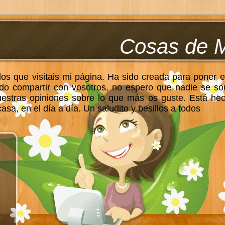
Cosas de 
los que visitais mi página. Ha sido creada para poner e
do compartir con vosotros, no espero que nadie se so
uestras opiniones sobre lo que más os guste. Está he
sa, en el día a día. Un saludito y besillos a todos