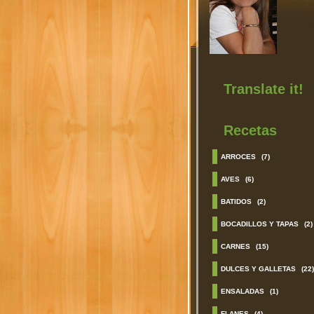
Translate it!
Recetas
ARROCES
(7)
AVES
(6)
BATIDOS
(2)
BOCADILLOS Y TAPAS
(2)
CARNES
(15)
DULCES Y GALLETAS
(22)
ENSALADAS
(1)
FLANES
(4)