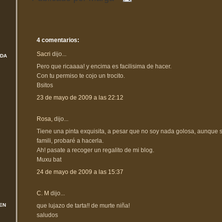
4 comentarios:
Sacri
dijo...
ADA
Pero que ricaaaa! y encima es facilisima de hacer.
Con tu permiso te cojo un trocito.
Bsitos
23 de mayo de 2009 a las 22:12
Rosa,
dijo...
Tiene una pinta exquisita, a pesar que no soy nada golosa, aunque s
famili, probaré a hacerla.
Ah! pasate a recoger un regalito de mi blog.
Muxu bat
24 de mayo de 2009 a las 15:37
C. M
dijo...
que lujazo de tarta!! de murte niña!
EN
saludos