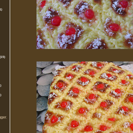
1)
(15)
)
)
gger
.