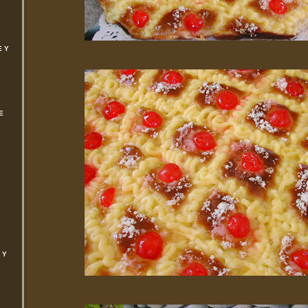
E Y
E
 Y