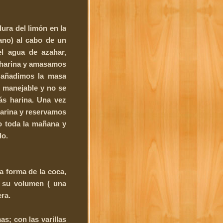
dura del limón en la
ano) al cabo de un
l agua de azahar,
 harina y amasamos
 añadimos la masa
 manejable y no se
ás harina. Una vez
arina y reservamos
o toda la mañana y
do.
 forma de la coca,
r su volumen ( una
ra.
s; con las varillas