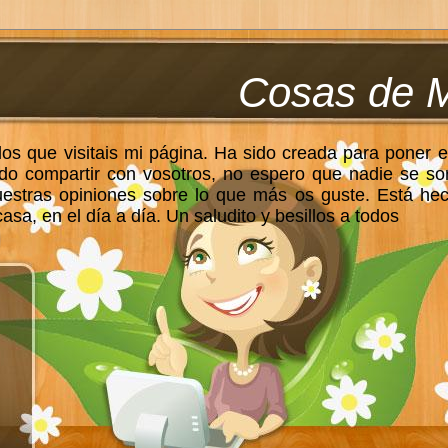
Cosas de 
los que visitais mi página. Ha sido creada para poner e
do compartir con vosotros, no espero que nadie se so
uestras opiniones sobre lo que más os guste. Está he
sa, en el día a día. Un saludito y besillos a todos