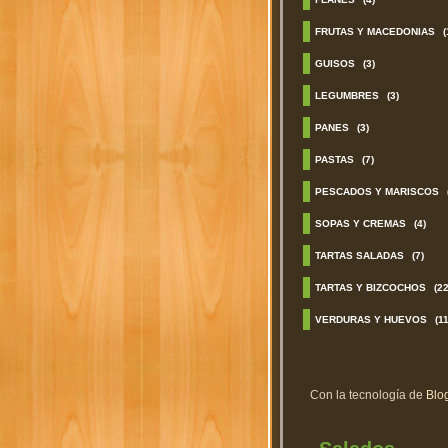
FRUTAS Y MACEDONIAS
(
GUISOS
(3)
LEGUMBRES
(3)
PANES
(3)
PASTAS
(7)
PESCADOS Y MARISCOS
SOPAS Y CREMAS
(4)
TARTAS SALADAS
(7)
TARTAS Y BIZCOCHOS
(22
VERDURAS Y HUEVOS
(11
Con la tecnología de
Blo