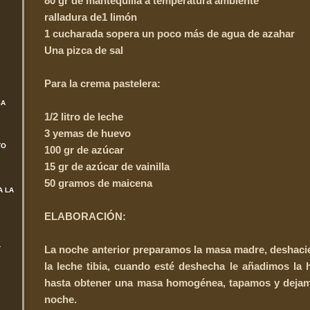
80 gr de mantequilla a temperatura ambiente
ralladura de1 limón
1 cucharada sopera un poco más de agua de azahar
Una pizca de sal
Para la crema pastelera:
SA
1/2 litro de leche
3 yemas de huevo
TO
100 gr de azúcar
15 gr de azúcar de vainilla
50 gramos de maicena
A LA
ELABORACIÓN:
L
La noche anterior preparamos la masa madre, deshaci
la leche tibia, cuando esté deshecha le añadimos la
hasta obtener una masa homogénea, tapamos y dejam
noche.