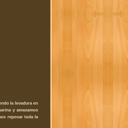
endo la levadura en
 harina y amasamos
os reposar toda la