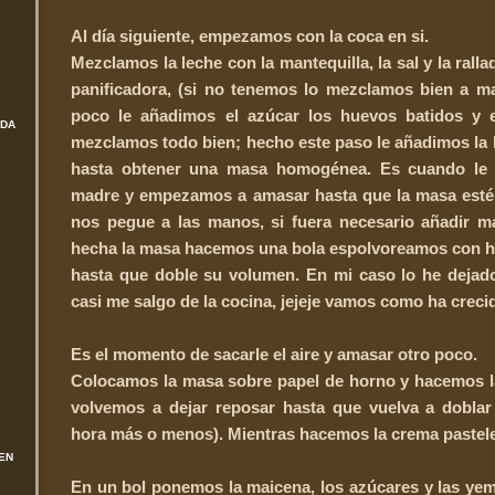
Al día siguiente, empezamos con la coca en si.
Mezclamos la leche con la mantequilla, la sal y la ralla
panificadora, (si no tenemos lo mezclamos bien a m
poco le añadimos el azúcar los huevos batidos y e
ADA
mezclamos todo bien; hecho este paso le añadimos la
hasta obtener una masa homogénea. Es cuando le
madre y empezamos a amasar hasta que la masa esté
nos pegue a las manos, si fuera necesario añadir m
hecha la masa hacemos una bola espolvoreamos con h
hasta que doble su volumen. En mi caso lo he dejad
casi me salgo de la cocina, jejeje vamos como ha creci
Es el momento de sacarle el aire y amasar otro poco.
Colocamos la masa sobre papel de horno y hacemos la
volvemos a dejar reposar hasta que vuelva a dobla
hora más o menos). Mientras hacemos la crema pastele
EN
En un bol ponemos la maicena, los azúcares y las yema