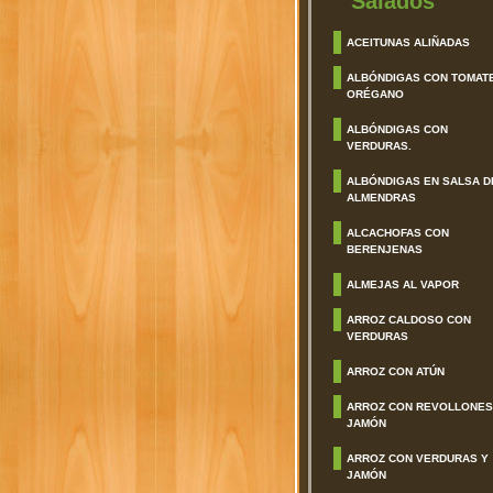
Salados
ACEITUNAS ALIÑADAS
ALBÓNDIGAS CON TOMAT
ORÉGANO
ALBÓNDIGAS CON
VERDURAS.
ALBÓNDIGAS EN SALSA D
ALMENDRAS
ALCACHOFAS CON
BERENJENAS
ALMEJAS AL VAPOR
ARROZ CALDOSO CON
VERDURAS
ARROZ CON ATÚN
ARROZ CON REVOLLONES
JAMÓN
ARROZ CON VERDURAS Y
JAMÓN