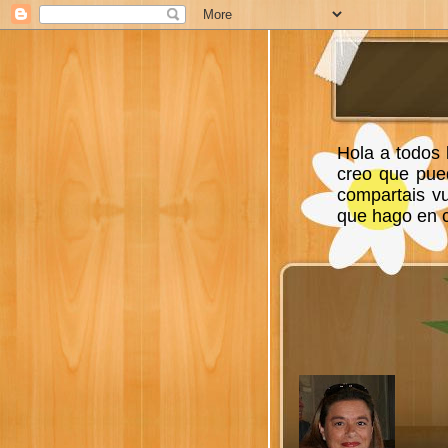
Hola a todos 
creo que pue
compartais v
que hago en ca