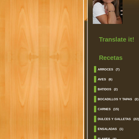
Translate it!
Recetas
ARROCES
(7)
AVES
(6)
BATIDOS
(2)
BOCADILLOS Y TAPAS
(2)
CARNES
(15)
DULCES Y GALLETAS
(22)
ENSALADAS
(1)
FLANES
(4)