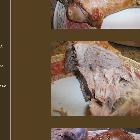
SA
TO
A LA
L