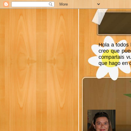
Hola a todos 
creo que pue
compartais v
que hago en ca