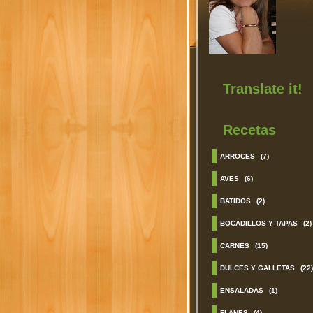
Translate it!
Recetas
ARROCES
(7)
AVES
(6)
BATIDOS
(2)
BOCADILLOS Y TAPAS
(2)
CARNES
(15)
DULCES Y GALLETAS
(22)
ENSALADAS
(1)
FLANES
(4)