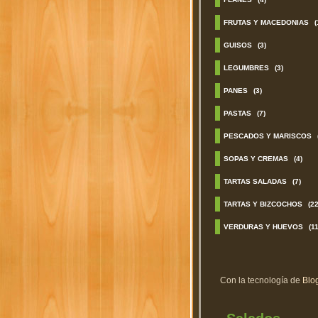
FRUTAS Y MACEDONIAS
(
GUISOS
(3)
LEGUMBRES
(3)
PANES
(3)
PASTAS
(7)
PESCADOS Y MARISCOS
SOPAS Y CREMAS
(4)
TARTAS SALADAS
(7)
TARTAS Y BIZCOCHOS
(22
VERDURAS Y HUEVOS
(11
Con la tecnología de
Blo