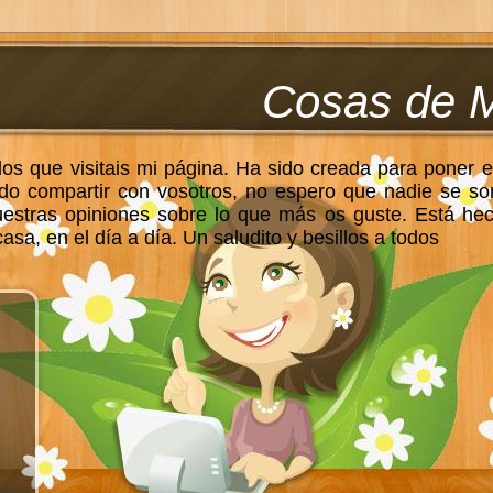
Cosas de 
los que visitais mi página. Ha sido creada para poner e
do compartir con vosotros, no espero que nadie se so
uestras opiniones sobre lo que más os guste. Está he
sa, en el día a día. Un saludito y besillos a todos