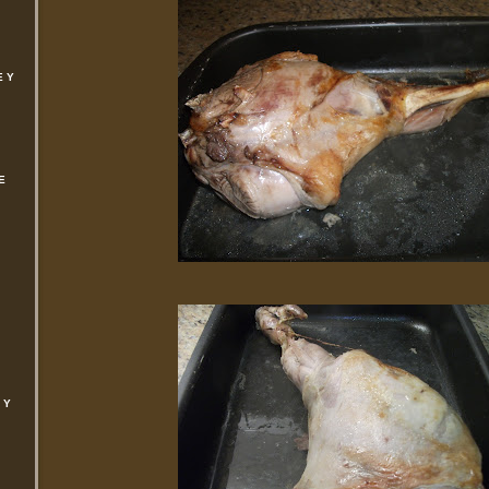
E Y
E
 Y