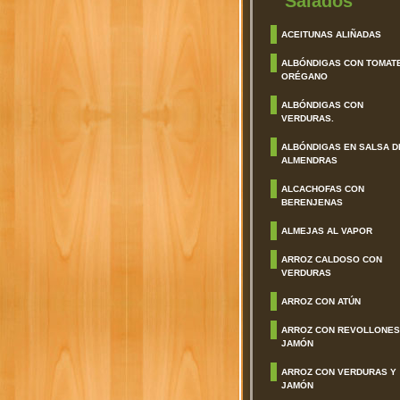
Salados
ACEITUNAS ALIÑADAS
ALBÓNDIGAS CON TOMAT
ORÉGANO
ALBÓNDIGAS CON
VERDURAS.
ALBÓNDIGAS EN SALSA D
ALMENDRAS
ALCACHOFAS CON
BERENJENAS
ALMEJAS AL VAPOR
ARROZ CALDOSO CON
VERDURAS
ARROZ CON ATÚN
ARROZ CON REVOLLONES
JAMÓN
ARROZ CON VERDURAS Y
JAMÓN