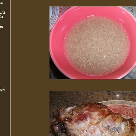
ÚN
 LAS
ÑA
ON
 EN