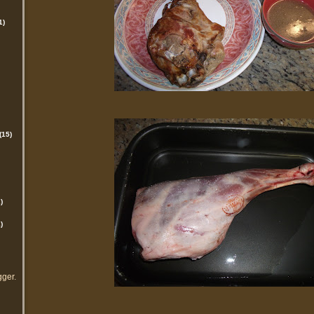
1)
(15)
)
)
gger
.