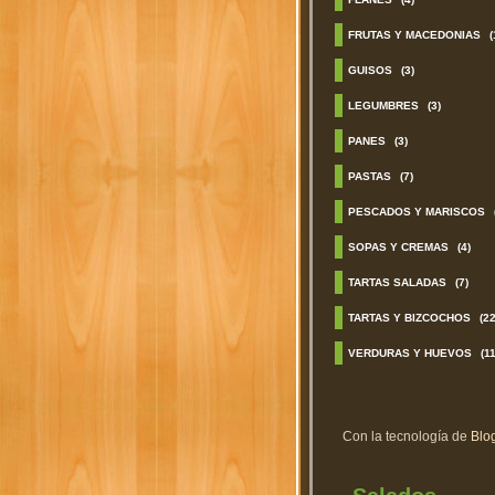
FRUTAS Y MACEDONIAS
(
GUISOS
(3)
LEGUMBRES
(3)
PANES
(3)
PASTAS
(7)
PESCADOS Y MARISCOS
SOPAS Y CREMAS
(4)
TARTAS SALADAS
(7)
TARTAS Y BIZCOCHOS
(22
VERDURAS Y HUEVOS
(11
Con la tecnología de
Blo