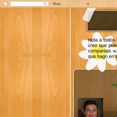
Hola a todos 
creo que pue
compartais v
que hago en ca