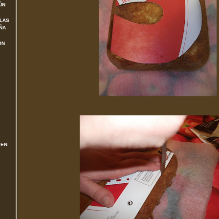
ÚN
 LAS
ÑA
ON
 EN