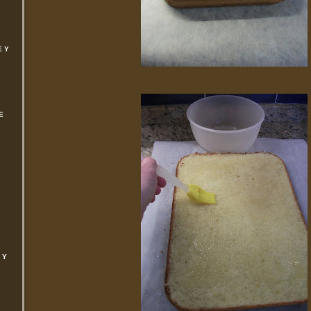
E Y
E
 Y