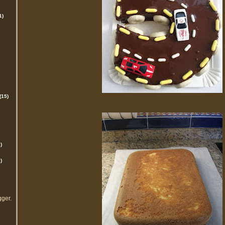
1)
(15)
)
)
gger
.