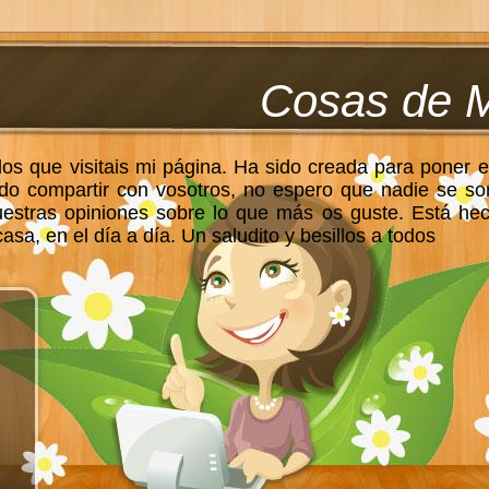
Cosas de 
los que visitais mi página. Ha sido creada para poner e
do compartir con vosotros, no espero que nadie se so
uestras opiniones sobre lo que más os guste. Está he
sa, en el día a día. Un saludito y besillos a todos