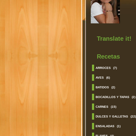
Translate it!
Recetas
ARROCES
(7)
AVES
(6)
BATIDOS
(2)
BOCADILLOS Y TAPAS
(2)
CARNES
(15)
DULCES Y GALLETAS
(22)
ENSALADAS
(1)
FLANES
(4)