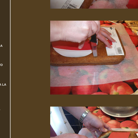
SA
TO
A LA
L