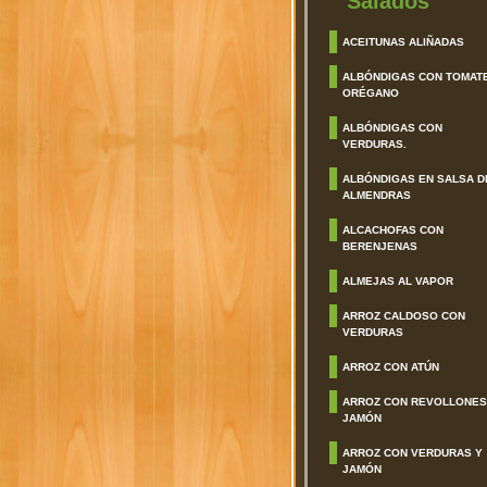
Salados
ACEITUNAS ALIÑADAS
ALBÓNDIGAS CON TOMAT
ORÉGANO
ALBÓNDIGAS CON
VERDURAS.
ALBÓNDIGAS EN SALSA D
ALMENDRAS
ALCACHOFAS CON
BERENJENAS
ALMEJAS AL VAPOR
ARROZ CALDOSO CON
VERDURAS
ARROZ CON ATÚN
ARROZ CON REVOLLONES
JAMÓN
ARROZ CON VERDURAS Y
JAMÓN