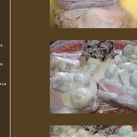
SA
TO
A LA
L