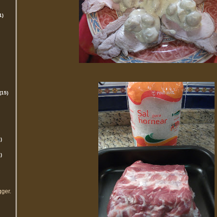
1)
(15)
)
)
gger
.