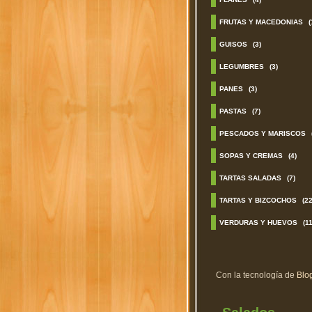
FRUTAS Y MACEDONIAS
(
GUISOS
(3)
LEGUMBRES
(3)
PANES
(3)
PASTAS
(7)
PESCADOS Y MARISCOS
SOPAS Y CREMAS
(4)
TARTAS SALADAS
(7)
TARTAS Y BIZCOCHOS
(22
VERDURAS Y HUEVOS
(11
Con la tecnología de
Blo