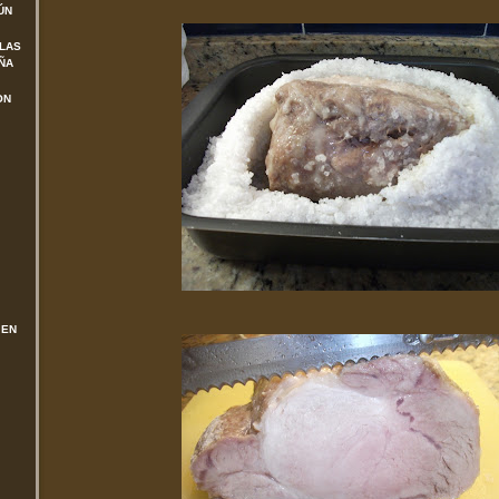
ÚN
 LAS
ÑA
ON
 EN