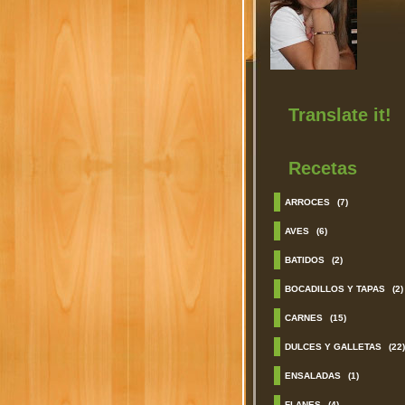
Translate it!
Recetas
ARROCES
(7)
AVES
(6)
BATIDOS
(2)
BOCADILLOS Y TAPAS
(2)
CARNES
(15)
DULCES Y GALLETAS
(22)
ENSALADAS
(1)
FLANES
(4)