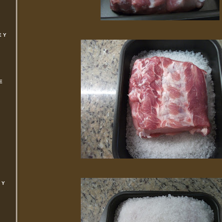
E Y
E
 Y