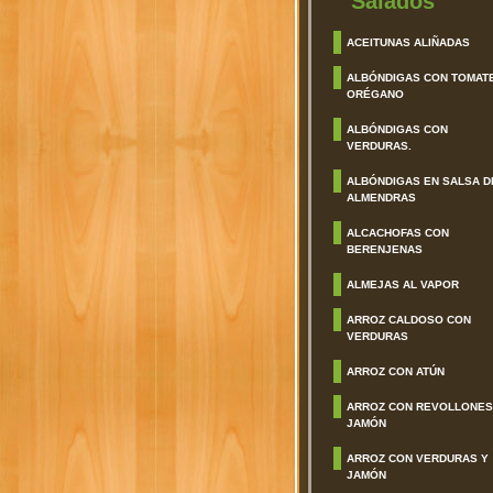
Salados
ACEITUNAS ALIÑADAS
ALBÓNDIGAS CON TOMAT
ORÉGANO
ALBÓNDIGAS CON
VERDURAS.
ALBÓNDIGAS EN SALSA D
ALMENDRAS
ALCACHOFAS CON
BERENJENAS
ALMEJAS AL VAPOR
ARROZ CALDOSO CON
VERDURAS
ARROZ CON ATÚN
ARROZ CON REVOLLONES
JAMÓN
ARROZ CON VERDURAS Y
JAMÓN