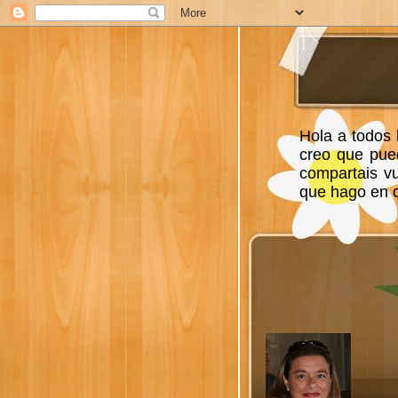
Hola a todos 
creo que pue
compartais v
que hago en ca