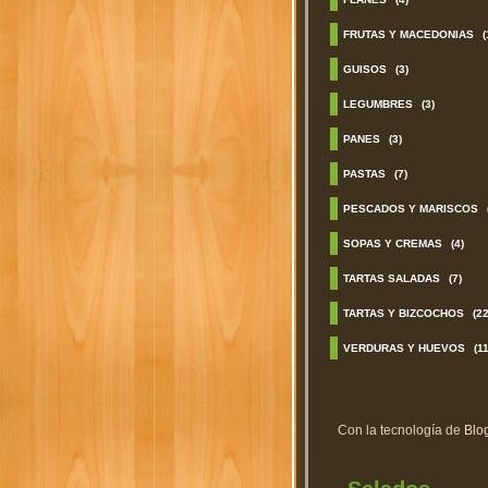
FRUTAS Y MACEDONIAS
(
GUISOS
(3)
LEGUMBRES
(3)
PANES
(3)
PASTAS
(7)
PESCADOS Y MARISCOS
SOPAS Y CREMAS
(4)
TARTAS SALADAS
(7)
TARTAS Y BIZCOCHOS
(22
VERDURAS Y HUEVOS
(11
Con la tecnología de
Blo