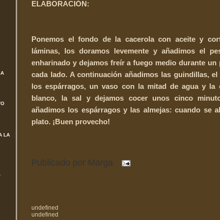
ELABORACIÓN:
Ponemos el fondo de la cacerola con aceite y cor
láminas, los doramos levemente y añadimos el pe
enharinado y dejamos
freír
a fuego medio durante un 
cada lado. A continuación añadimos las guindillas, el 
SA
los espárragos, un vaso con la mitad de agua y la 
blanco, la sal y dejamos cocer unos cinco minuto
TO
añadimos los espárragos y las almejas: cuando se ab
plato. ¡Buen provecho!
A LA
Publicado por
Marga
L
undefined
undefined