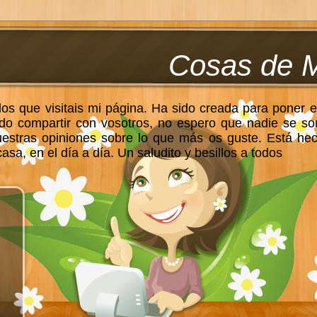
Cosas de 
los que visitais mi página. Ha sido creada para poner e
do compartir con vosotros, no espero que nadie se so
uestras opiniones sobre lo que más os guste. Está he
sa, en el día a día. Un saludito y besillos a todos