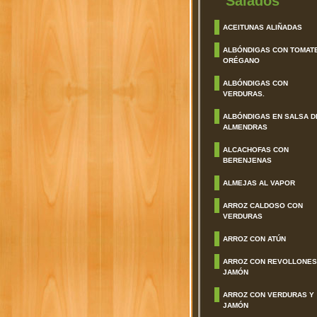
Salados
ACEITUNAS ALIÑADAS
ALBÓNDIGAS CON TOMAT
ORÉGANO
ALBÓNDIGAS CON
VERDURAS.
ALBÓNDIGAS EN SALSA D
ALMENDRAS
ALCACHOFAS CON
BERENJENAS
ALMEJAS AL VAPOR
ARROZ CALDOSO CON
VERDURAS
ARROZ CON ATÚN
ARROZ CON REVOLLONES
JAMÓN
ARROZ CON VERDURAS Y
JAMÓN