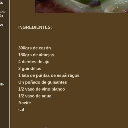
ÚN
 LAS
ÑA
ON
INGREDIENTES:
300
grs
de
cazón
150
grs
de almejas
4 dientes de ajo
3 guindillas
1 lata de puntas de espárragos
Un puñado de guisantes
 EN
1/2 vaso de vino blanco
1/2 vaso de agua
Aceite
sal