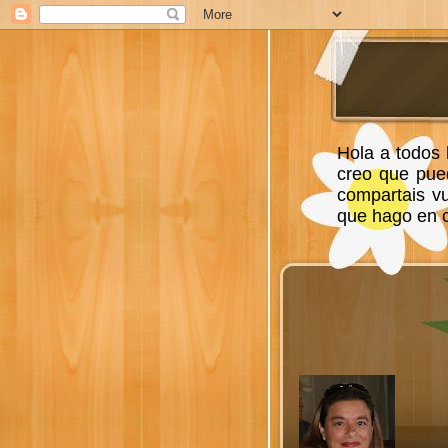
Hola a todos 
creo que pue
compartais v
que hago en ca