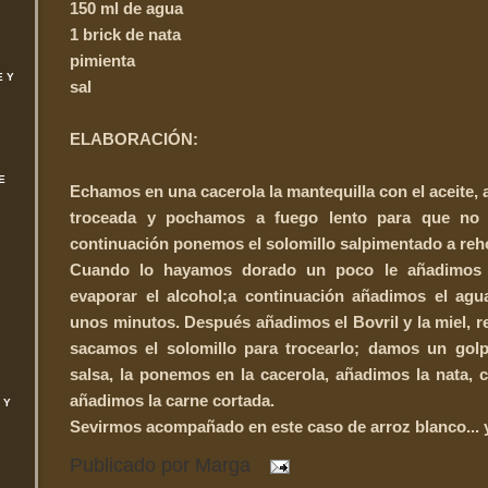
150 ml de agua
1 brick de nata
pimienta
E Y
sal
ELABORACIÓN:
E
Echamos en una cacerola la mantequilla con el aceite, 
troceada y pochamos a fuego lento para que no
continuación ponemos el solomillo salpimentado a reho
Cuando lo hayamos dorado un poco le añadimos 
evaporar el alcohol;a continuación añadimos el ag
unos minutos. Después añadimos el Bovril y la miel, re
sacamos el solomillo para trocearlo; damos un golp
salsa, la ponemos en la cacerola, añadimos la nata,
añadimos la carne cortada.
 Y
Sevirmos acompañado en este caso de arroz blanco... y 
Publicado por
Marga