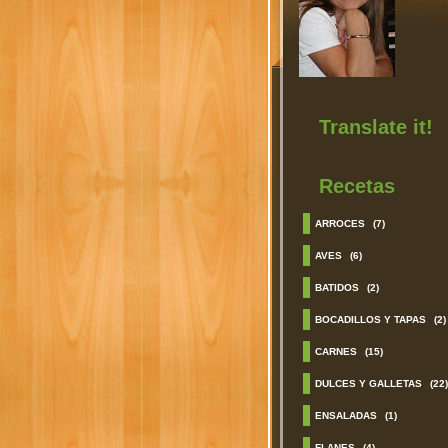
Translate it!
Recetas
ARROCES
(7)
AVES
(6)
BATIDOS
(2)
BOCADILLOS Y TAPAS
(2)
CARNES
(15)
DULCES Y GALLETAS
(22)
ENSALADAS
(1)
FLANES
(4)