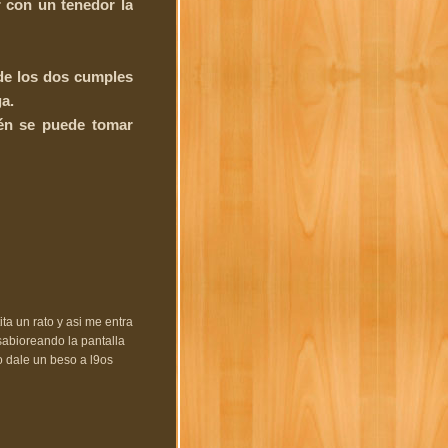
r con un tenedor la
 de los dos cumples
a.
ién se puede tomar
ita un rato y asi me entra
sabioreando la pantalla
 dale un beso a l9os