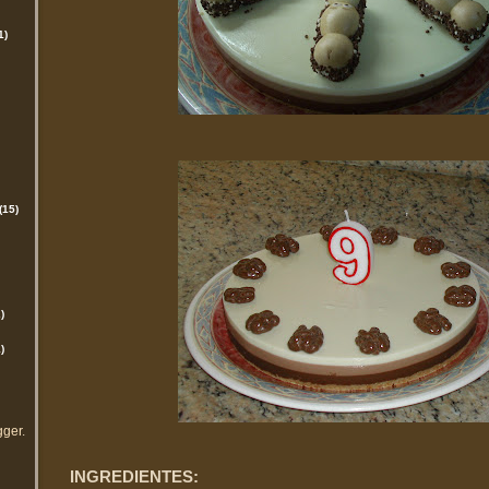
1)
(15)
)
)
gger
.
INGREDIENTES: