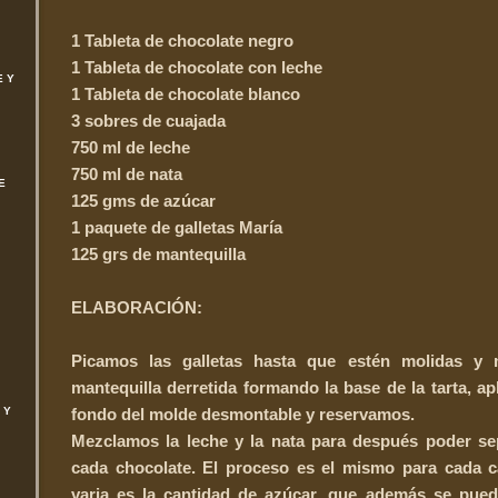
1 Tableta de chocolate negro
1 Tableta de chocolate con leche
E Y
1 Tableta de chocolate blanco
3 sobres de cuajada
750 ml de leche
750 ml de nata
E
125 gms de azúcar
1 paquete de galletas María
125 grs de mantequilla
ELABORACIÓN:
Picamos las galletas hasta que estén molidas y
mantequilla derretida formando la base de la tarta, ap
 Y
fondo del molde desmontable y reservamos.
Mezclamos la leche y la nata para después poder sep
cada chocolate. El proceso es el mismo para cada c
varia es la cantidad de azúcar, que además se pued