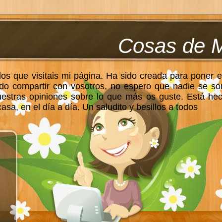
Cosas de 
los que visitais mi página. Ha sido creada para poner e
do compartir con vosotros, no espero que nadie se so
uestras opiniones sobre lo que más os guste. Está he
sa, en el día a día. Un saludito y besillos a todos