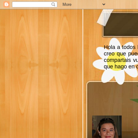
Hola a todos 
creo que pue
compartais v
que hago en ca