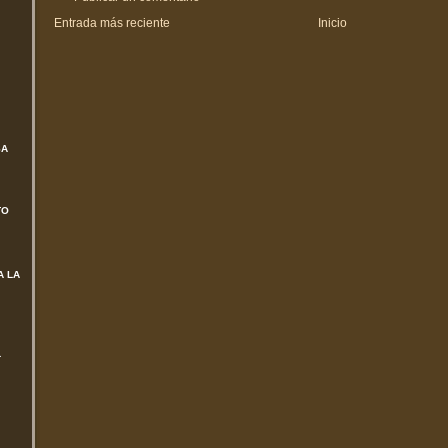
Entrada más reciente
Inicio
SA
TO
A LA
L