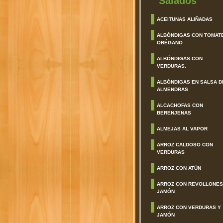
Salados
ACEITUNAS ALIÑADAS
ALBÓNDIGAS CON TOMAT
ORÉGANO
ALBÓNDIGAS CON
VERDURAS.
ALBÓNDIGAS EN SALSA D
ALMENDRAS
ALCACHOFAS CON
BERENJENAS
ALMEJAS AL VAPOR
ARROZ CALDOSO CON
VERDURAS
ARROZ CON ATÚN
ARROZ CON REVOLLONES
JAMÓN
ARROZ CON VERDURAS Y
JAMÓN