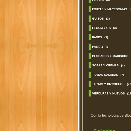
FRUTAS Y MACEDONIAS
(
GUISOS
(3)
LEGUMBRES
(3)
PANES
(3)
PASTAS
(7)
PESCADOS Y MARISCOS
SOPAS Y CREMAS
(4)
TARTAS SALADAS
(7)
TARTAS Y BIZCOCHOS
(22
VERDURAS Y HUEVOS
(11
Con la tecnología de
Blo