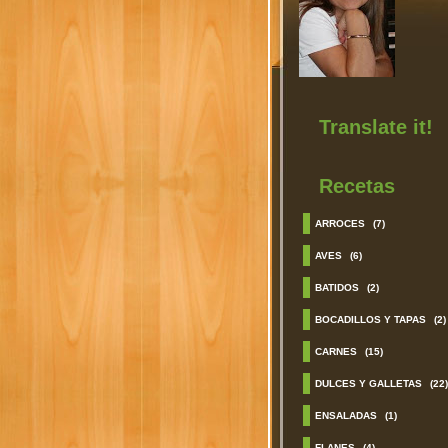
Translate it!
Recetas
ARROCES
(7)
AVES
(6)
BATIDOS
(2)
BOCADILLOS Y TAPAS
(2)
CARNES
(15)
DULCES Y GALLETAS
(22)
ENSALADAS
(1)
FLANES
(4)