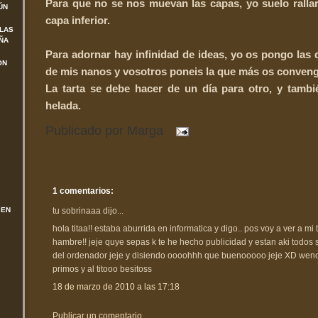
Para que no se nos muevan las capas, yo suelo ralla
ÚN
capa inferior.
 LAS
ÑA
Para adornar hay infinidad de ideas, yo os pongo las
ON
de mis nanos y vosotros poneis la que más os conveng
La tarta se debe hacer de un día para otro, y tamb
helada.
Publicado por
Marga
1 comentarios:
tu sobrinaaa dijo...
 EN
hola titaa!! estaba aburrida en informatica y digo.. pos voy a ver a mi t
hambre!! jeje quye sepas k te he hecho publicidad y estan aki todos 
del ordenador jeje y disiendo oooohhh que buenooooo jeje XD weno
primos y al titooo besitoss
18 de marzo de 2010 a las 17:18
Publicar un comentario