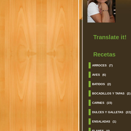
Translate it!
Recetas
ARROCES
(7)
AVES
(6)
BATIDOS
(2)
BOCADILLOS Y TAPAS
(2)
CARNES
(15)
DULCES Y GALLETAS
(22)
ENSALADAS
(1)
FLANES
(4)