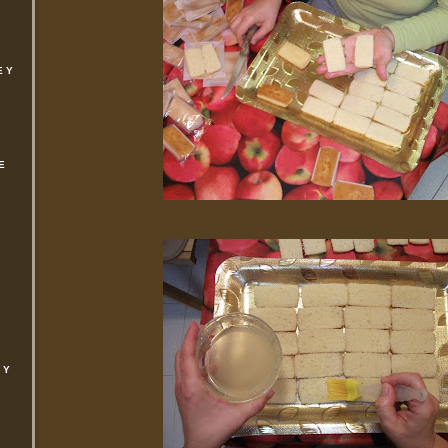
E Y
E
 Y