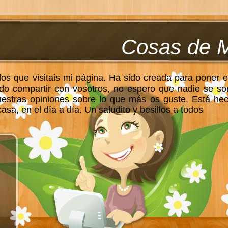
Cosas de 
los que visitais mi página. Ha sido creada para poner e
do compartir con vosotros, no espero que nadie se so
uestras opiniones sobre lo que más os guste. Está he
sa, en el día a día. Un saludito y besillos a todos