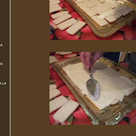
SA
TO
A LA
L