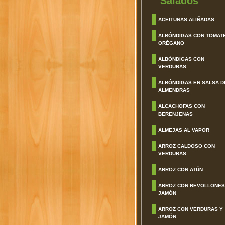
Salados
ACEITUNAS ALIÑADAS
ALBÓNDIGAS CON TOMAT
ORÉGANO
ALBÓNDIGAS CON
VERDURAS.
ALBÓNDIGAS EN SALSA D
ALMENDRAS
ALCACHOFAS CON
BERENJENAS
ALMEJAS AL VAPOR
ARROZ CALDOSO CON
VERDURAS
ARROZ CON ATÚN
ARROZ CON REVOLLONES
JAMÓN
ARROZ CON VERDURAS Y
JAMÓN