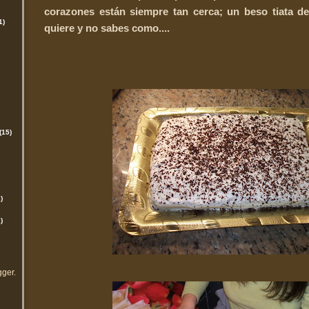
corazones están siempre tan cerca; un beso tiata de
1)
quiere y no sabes como....
(15)
)
)
gger
.