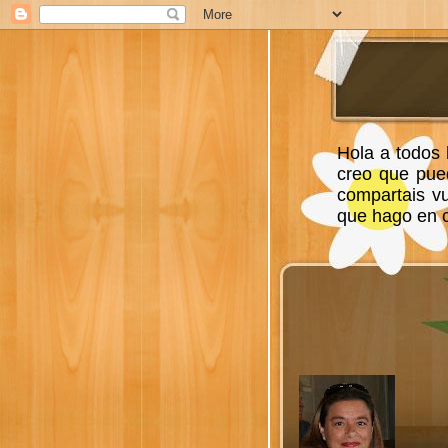
Hola a todos 
creo que pue
compartais v
que hago en ca