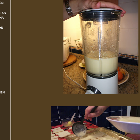
ÚN
 LAS
ÑA
ON
 EN