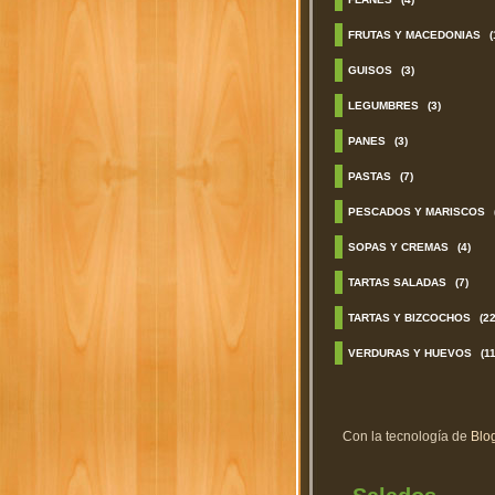
FRUTAS Y MACEDONIAS
(
GUISOS
(3)
LEGUMBRES
(3)
PANES
(3)
PASTAS
(7)
PESCADOS Y MARISCOS
SOPAS Y CREMAS
(4)
TARTAS SALADAS
(7)
TARTAS Y BIZCOCHOS
(22
VERDURAS Y HUEVOS
(11
Con la tecnología de
Blo