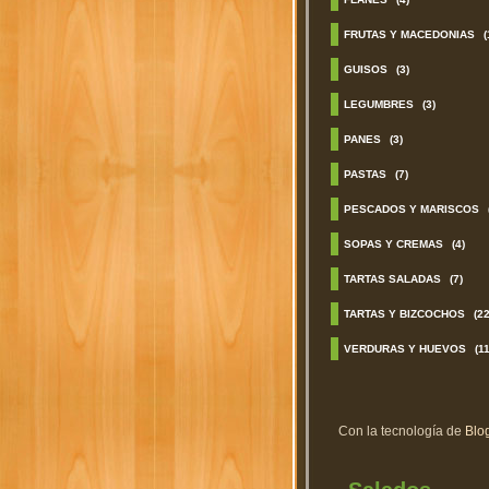
FRUTAS Y MACEDONIAS
(
GUISOS
(3)
LEGUMBRES
(3)
PANES
(3)
PASTAS
(7)
PESCADOS Y MARISCOS
SOPAS Y CREMAS
(4)
TARTAS SALADAS
(7)
TARTAS Y BIZCOCHOS
(22
VERDURAS Y HUEVOS
(11
Con la tecnología de
Blo