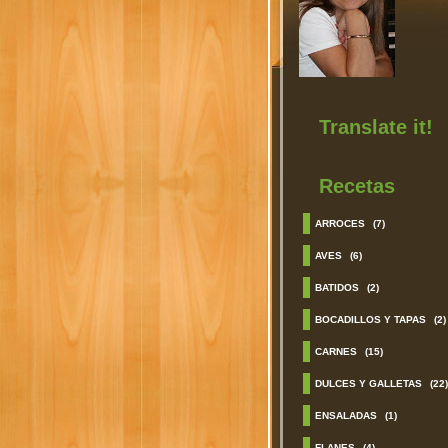
Translate it!
Recetas
ARROCES
(7)
AVES
(6)
BATIDOS
(2)
BOCADILLOS Y TAPAS
(2)
CARNES
(15)
DULCES Y GALLETAS
(22)
ENSALADAS
(1)
FLANES
(4)