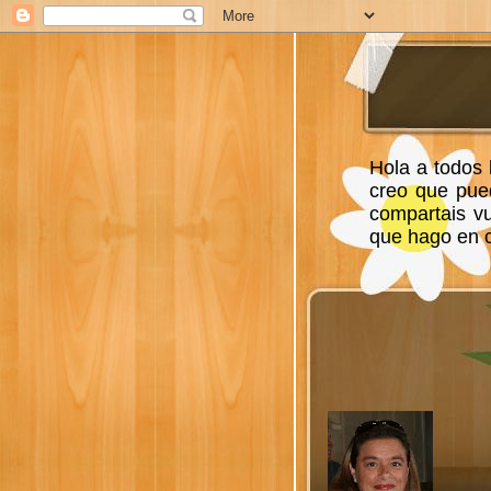
Hola a todos 
creo que pue
compartais v
que hago en ca