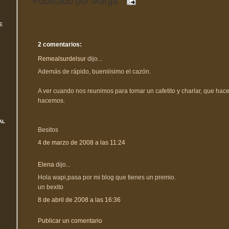
Publicado por
Marga
E
2 comentarios:
Remealsurdelsur
dijo...
Además de rápido, bueniiisimo el cazón.
A ver cuando nos reunimos para tomar un cafetito y charlar, que hac
hacemos.
AL
Besitos
4 de marzo de 2008 a las 11:24
Elena
dijo...
Hola wapi,pasa por mi blog que tienes un premio.
un bexito
8 de abril de 2008 a las 16:36
Publicar un comentario