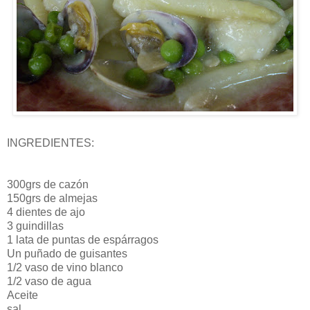
INGREDIENTES:
300
grs
de
cazón
150
grs
de almejas
4 dientes de ajo
3 guindillas
1 lata de puntas de espárragos
Un puñado de guisantes
1/2 vaso de vino blanco
1/2 vaso de agua
Aceite
sal