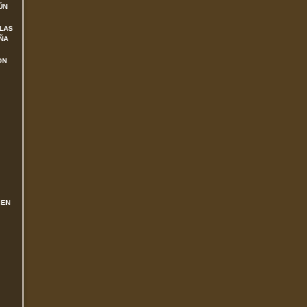
ÚN
 LAS
ÑA
ON
 EN