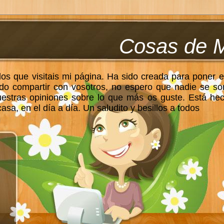
Cosas de 
los que visitais mi página. Ha sido creada para poner e
do compartir con vosotros, no espero que nadie se so
uestras opiniones sobre lo que más os guste. Está he
sa, en el día a día. Un saludito y besillos a todos