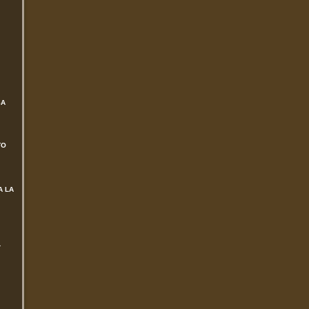
SA
TO
A LA
L