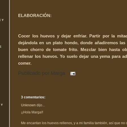
ELABORACIÓN:
E Y
Cocer los huevos y dejar enfriar. Partir por la mit
dejándola en un plato hondo, donde añadiremos las 
E
buen chorro de tomate frito. Mezclar bien hasta o
rellenar los huevos. Yo suelo dejar una yema para ad
comer.
Publicado por
Marga
3 comentarios:
Unknown
dijo...
 Y
¡¡Hola Marga!!
Me encantan los huevos rellenos, y a mi familia también, así que no