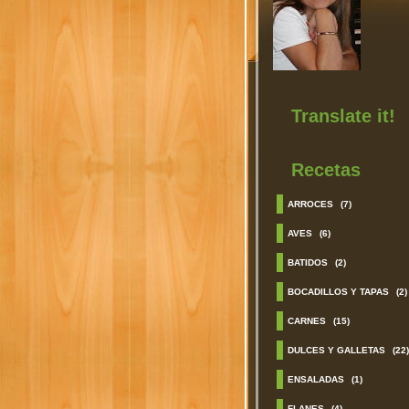
Translate it!
Recetas
ARROCES
(7)
AVES
(6)
BATIDOS
(2)
BOCADILLOS Y TAPAS
(2)
CARNES
(15)
DULCES Y GALLETAS
(22)
ENSALADAS
(1)
FLANES
(4)