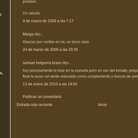
probare.
Un saludo
E
4 de marzo de 2009 a las 7:17
Marga
dijo...
Gracias por confiar en mi, un beso cielo.
24 de marzo de 2009 a las 20:35
samuel holguera bravo
dijo...
hoy precisamente lo hize en la esvuela pero en vez del tomate, pre
AL
final le puse col verde rebozado como complemento y llescas de ye
13 de enero de 2010 a las 19:00
Publicar un comentario
Entrada más reciente
Inicio