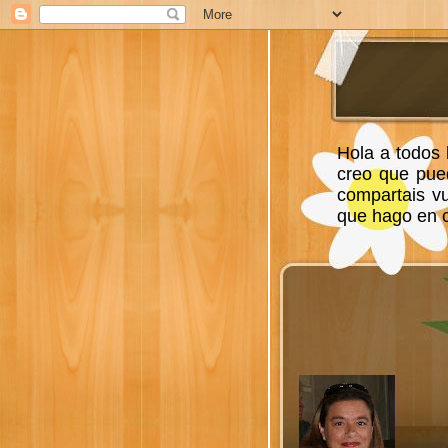
Hola a todos 
creo que pue
compartais v
que hago en ca