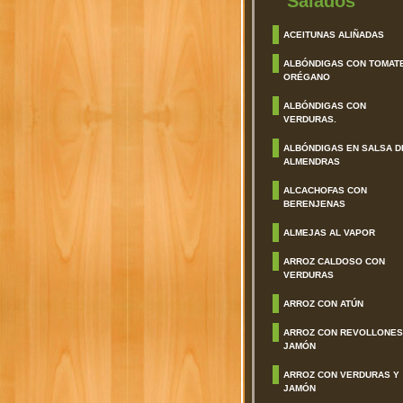
Salados
ACEITUNAS ALIÑADAS
ALBÓNDIGAS CON TOMAT
ORÉGANO
ALBÓNDIGAS CON
VERDURAS.
ALBÓNDIGAS EN SALSA D
ALMENDRAS
ALCACHOFAS CON
BERENJENAS
ALMEJAS AL VAPOR
ARROZ CALDOSO CON
VERDURAS
ARROZ CON ATÚN
ARROZ CON REVOLLONES
JAMÓN
ARROZ CON VERDURAS Y
JAMÓN