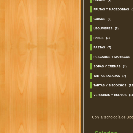
FRUTAS Y MACEDONIAS
(
GUISOS
(3)
LEGUMBRES
(3)
PANES
(3)
PASTAS
(7)
PESCADOS Y MARISCOS
SOPAS Y CREMAS
(4)
TARTAS SALADAS
(7)
TARTAS Y BIZCOCHOS
(22
VERDURAS Y HUEVOS
(11
Con la tecnología de
Blo