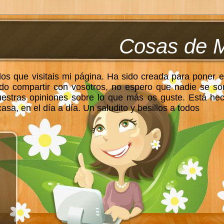
Cosas de 
los que visitais mi página. Ha sido creada para poner e
do compartir con vosotros, no espero que nadie se so
uestras opiniones sobre lo que más os guste. Está he
sa, en el día a día. Un saludito y besillos a todos