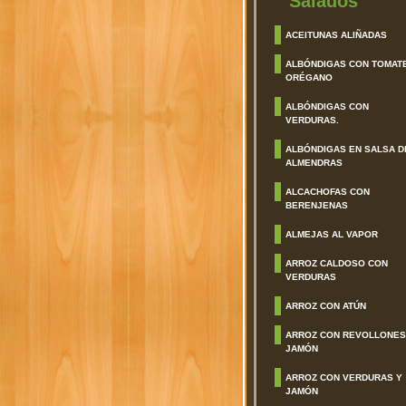
Salados
ACEITUNAS ALIÑADAS
ALBÓNDIGAS CON TOMAT
ORÉGANO
ALBÓNDIGAS CON
VERDURAS.
ALBÓNDIGAS EN SALSA D
ALMENDRAS
ALCACHOFAS CON
BERENJENAS
ALMEJAS AL VAPOR
ARROZ CALDOSO CON
VERDURAS
ARROZ CON ATÚN
ARROZ CON REVOLLONES
JAMÓN
ARROZ CON VERDURAS Y
JAMÓN