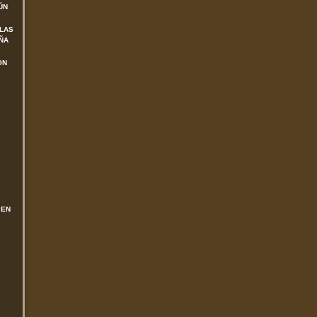
ÚN
 LAS
ÑA
ON
 EN