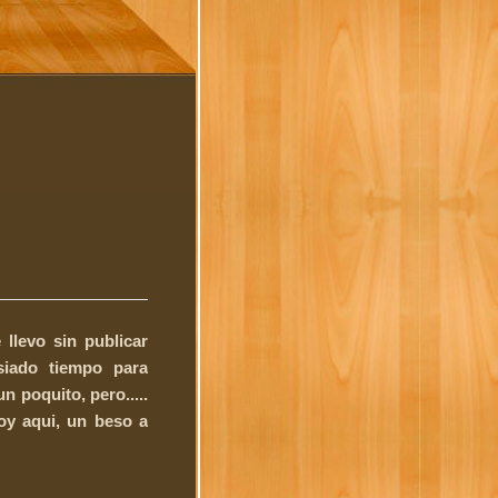
 llevo sin publicar
iado tiempo para
n poquito, pero.....
toy
aqui
, un beso a