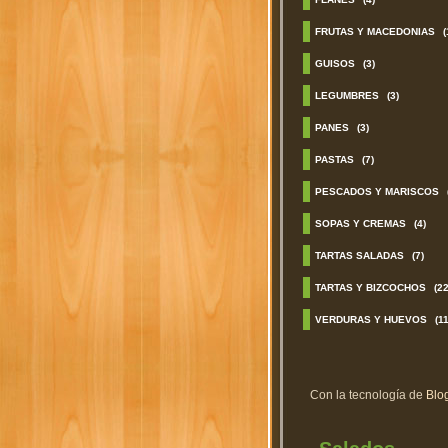
FRUTAS Y MACEDONIAS
(
GUISOS
(3)
LEGUMBRES
(3)
PANES
(3)
PASTAS
(7)
PESCADOS Y MARISCOS
SOPAS Y CREMAS
(4)
TARTAS SALADAS
(7)
TARTAS Y BIZCOCHOS
(22
VERDURAS Y HUEVOS
(11
Con la tecnología de
Blo