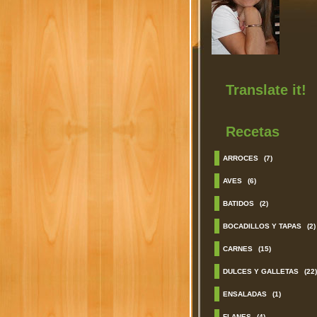
Translate it!
Recetas
ARROCES
(7)
AVES
(6)
BATIDOS
(2)
BOCADILLOS Y TAPAS
(2)
CARNES
(15)
DULCES Y GALLETAS
(22)
ENSALADAS
(1)
FLANES
(4)