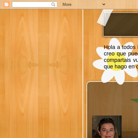
Hola a todos 
creo que pue
compartais v
que hago en ca