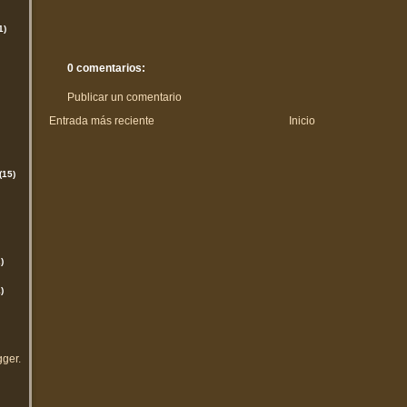
1)
0 comentarios:
Publicar un comentario
Entrada más reciente
Inicio
(15)
)
)
gger
.