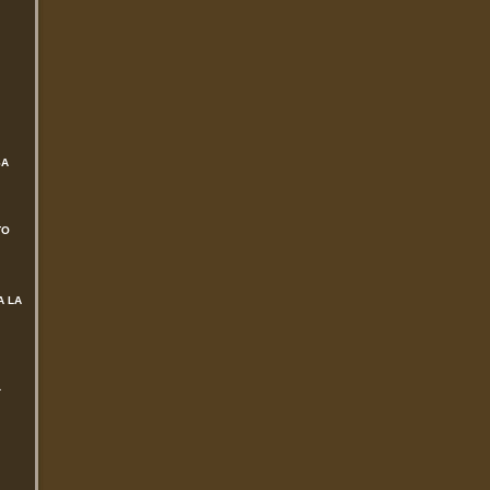
SA
TO
A LA
L