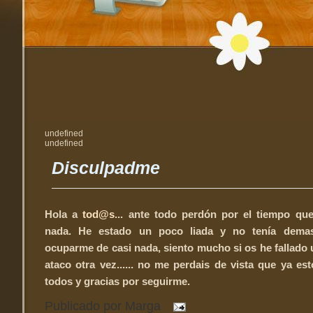
undefined
undefined
Disculpadme
Hola a
tod@s
... ante todo perdón por el tiempo que
nada. He estado un poco liada y no tenía demas
ocuparme de casi nada, siento mucho si os he fallado u
ataco otra vez...... no me
perdais
de vista que ya es
todos y gracias por seguirme.
Publicado por
Marga