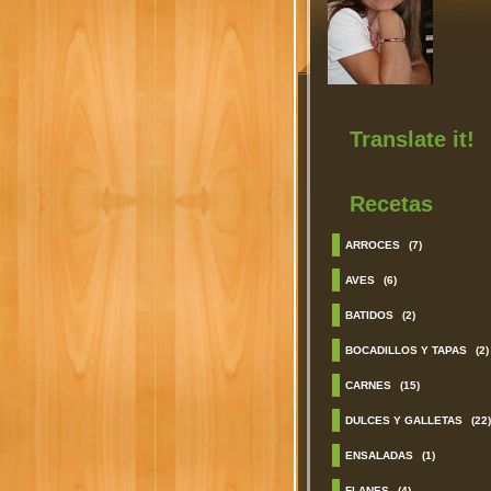
Translate it!
Recetas
ARROCES
(7)
AVES
(6)
BATIDOS
(2)
BOCADILLOS Y TAPAS
(2)
CARNES
(15)
DULCES Y GALLETAS
(22)
ENSALADAS
(1)
FLANES
(4)