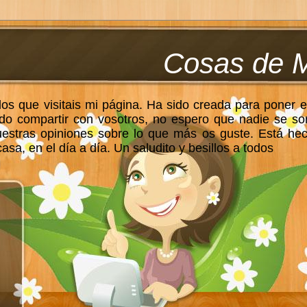
Cosas de 
los que visitais mi página. Ha sido creada para poner e
do compartir con vosotros, no espero que nadie se so
uestras opiniones sobre lo que más os guste. Está he
sa, en el día a día. Un saludito y besillos a todos