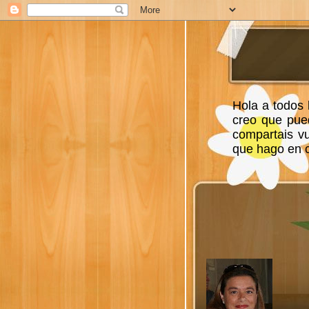
Hola a todos 
creo que pue
compartais v
que hago en ca