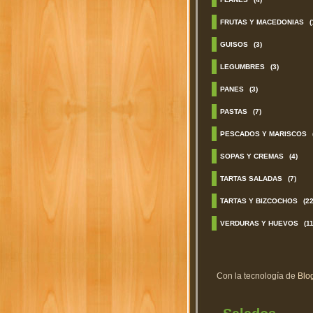
FRUTAS Y MACEDONIAS
(
GUISOS
(3)
LEGUMBRES
(3)
PANES
(3)
PASTAS
(7)
PESCADOS Y MARISCOS
SOPAS Y CREMAS
(4)
TARTAS SALADAS
(7)
TARTAS Y BIZCOCHOS
(22
VERDURAS Y HUEVOS
(11
Con la tecnología de
Blo