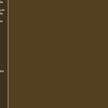
ÚN
 LAS
ÑA
ON
 EN