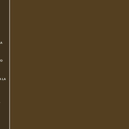
SA
TO
A LA
L