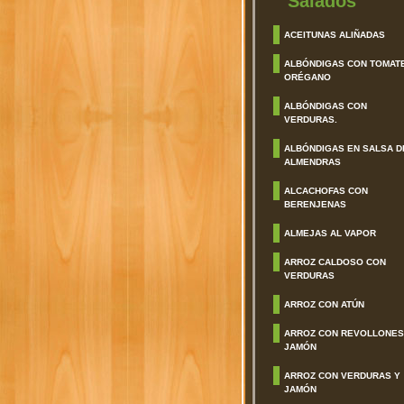
Salados
ACEITUNAS ALIÑADAS
ALBÓNDIGAS CON TOMAT
ORÉGANO
ALBÓNDIGAS CON
VERDURAS.
ALBÓNDIGAS EN SALSA D
ALMENDRAS
ALCACHOFAS CON
BERENJENAS
ALMEJAS AL VAPOR
ARROZ CALDOSO CON
VERDURAS
ARROZ CON ATÚN
ARROZ CON REVOLLONES
JAMÓN
ARROZ CON VERDURAS Y
JAMÓN