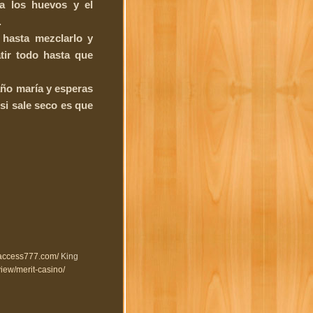
 a los huevos y el
.
 hasta mezclarlo y
tir todo hasta que
año maría y esperas
si sale seco es que
//access777.com/
King
view/merit-casino/