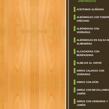
Salados
ACEITUNAS ALIÑADAS
ALBÓNDIGAS CON TOMAT
ORÉGANO
ALBÓNDIGAS CON
VERDURAS.
ALBÓNDIGAS EN SALSA D
ALMENDRAS
ALCACHOFAS CON
BERENJENAS
ALMEJAS AL VAPOR
ARROZ CALDOSO CON
VERDURAS
ARROZ CON ATÚN
ARROZ CON REVOLLONES
JAMÓN
ARROZ CON VERDURAS Y
JAMÓN