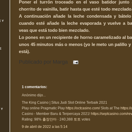
Poner el turrón troceado en el vaso batidor junto
chorrito de vainilla, batir hasta que esté todo mezclado
A continuación añade la leche condensada y bátelo
E Y
cuando esté añade la leche evaporada y vuelve a ba
veas que está todo bien mezclado.
Lo pones en un recipiente de horno caramelizado al b
unos 45 minutos más o menos (yo le meto un palillo y 
E
está).
Publicado por
Marga
1 comentarios:
Anónimo dijo...
The King Casino | Situs Judi Slot Online Terbaik 2021
Play online Pragmatic Play
https://octcasino.com/
Slots at The
https:
 Y
Casino - Member Baru & Terpercaya 2021!
https://septcasino.com/re
Rating: 98%
출장안마
· ‎240,388
토토
votes
9 de abril de 2022 a las 5:14