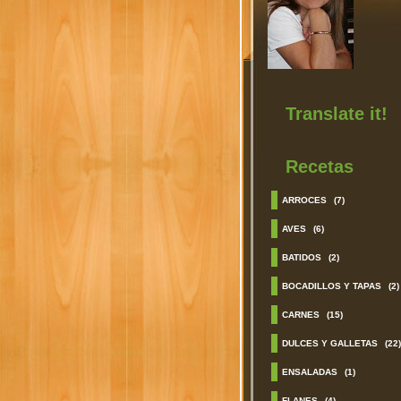
Translate it!
Recetas
ARROCES
(7)
AVES
(6)
BATIDOS
(2)
BOCADILLOS Y TAPAS
(2)
CARNES
(15)
DULCES Y GALLETAS
(22)
ENSALADAS
(1)
FLANES
(4)