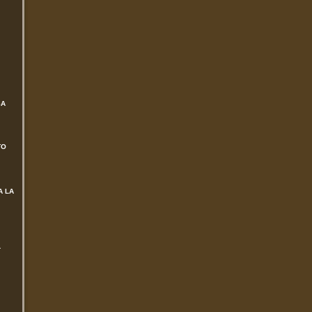
SA
TO
A LA
L