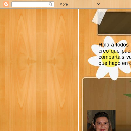
Hola a todos 
creo que pue
compartais v
que hago en ca