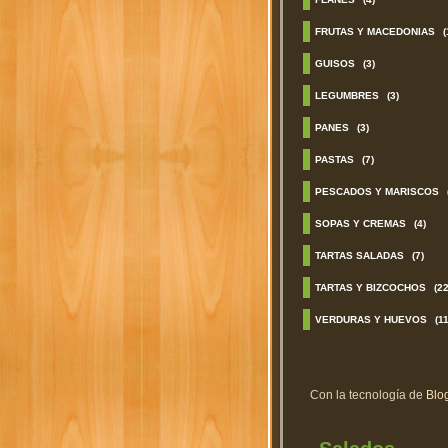
FRUTAS Y MACEDONIAS
(
GUISOS
(3)
LEGUMBRES
(3)
PANES
(3)
PASTAS
(7)
PESCADOS Y MARISCOS
SOPAS Y CREMAS
(4)
TARTAS SALADAS
(7)
TARTAS Y BIZCOCHOS
(22
VERDURAS Y HUEVOS
(11
Con la tecnología de
Blo