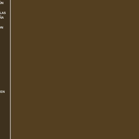
ÚN
 LAS
ÑA
ON
 EN