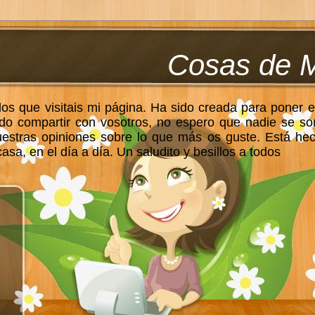
Cosas de 
los que visitais mi página. Ha sido creada para poner e
do compartir con vosotros, no espero que nadie se so
uestras opiniones sobre lo que más os guste. Está he
sa, en el día a día. Un saludito y besillos a todos