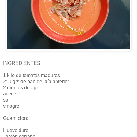
INGREDIENTES:
1 kilo de tomates maduros
250 grs de pan del día anterior
2 dientes de ajo
aceite
sal
vinagre
Guarnición:
Huevo duro
Jamón serrano