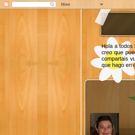
Hola a todos 
creo que pue
compartais v
que hago en ca