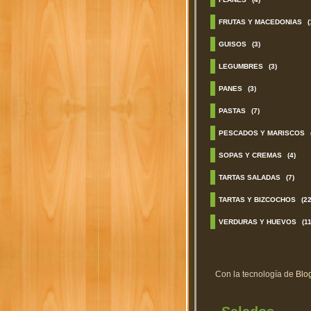
FRUTAS Y MACEDONIAS
(
GUISOS
(3)
LEGUMBRES
(3)
PANES
(3)
PASTAS
(7)
PESCADOS Y MARISCOS
SOPAS Y CREMAS
(4)
TARTAS SALADAS
(7)
TARTAS Y BIZCOCHOS
(22
VERDURAS Y HUEVOS
(11
Con la tecnología de
Blo