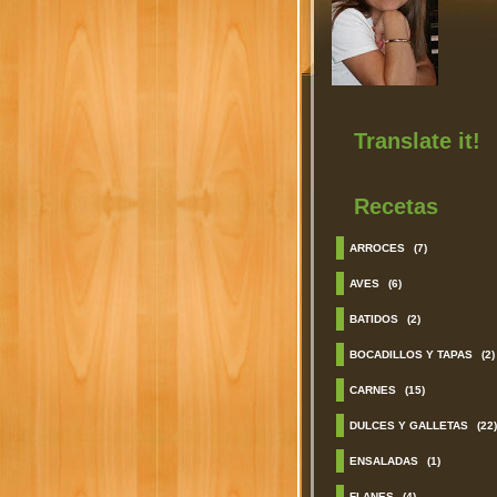
Translate it!
Recetas
ARROCES
(7)
AVES
(6)
BATIDOS
(2)
BOCADILLOS Y TAPAS
(2)
CARNES
(15)
DULCES Y GALLETAS
(22)
ENSALADAS
(1)
FLANES
(4)