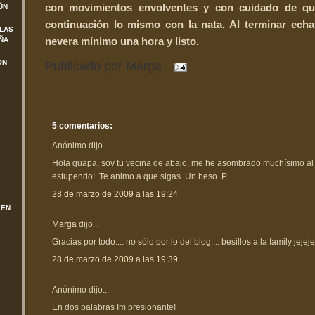
con movimientos envolventes y con cuidado de qu
ÚN
continuación lo mismo con la nata. Al terminar echa
 LAS
nevera mínimo una hora y listo.
ÑA
ON
Publicado por
Marga
5 comentarios:
Anónimo dijo...
Hola guapa, soy tu vecina de abajo, me he asombrado muchísimo al v
estupendo!. Te animo a que sigas. Un beso. P.
28 de marzo de 2009 a las 19:24
 EN
Marga
dijo...
Gracias por todo.... no sólo por lo del blog.... besillos a la family jejeje
28 de marzo de 2009 a las 19:39
Anónimo dijo...
En dos palabras Im presionante!