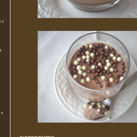
E Y
E
 Y