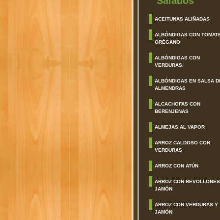
Salados
ACEITUNAS ALIÑADAS
ALBÓNDIGAS CON TOMAT
ORÉGANO
ALBÓNDIGAS CON
VERDURAS.
ALBÓNDIGAS EN SALSA D
ALMENDRAS
ALCACHOFAS CON
BERENJENAS
ALMEJAS AL VAPOR
ARROZ CALDOSO CON
VERDURAS
ARROZ CON ATÚN
ARROZ CON REVOLLONES
JAMÓN
ARROZ CON VERDURAS Y
JAMÓN