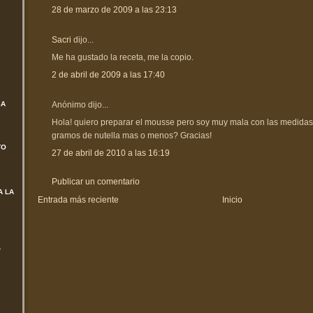
28 de marzo de 2009 a las 23:13
Sacri
dijo...
Me ha gustado la receta, me la copio.
2 de abril de 2009 a las 17:40
Anónimo dijo...
SA
Hola! quiero preparar el mousse pero soy muy mala con las medidas
gramos de nutella mas o menos? Gracias!
TO
27 de abril de 2010 a las 16:19
Publicar un comentario
A LA
Entrada más reciente
Inicio
L