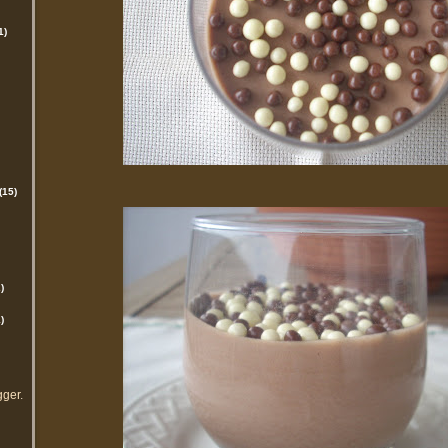
1)
(15)
)
)
gger
.