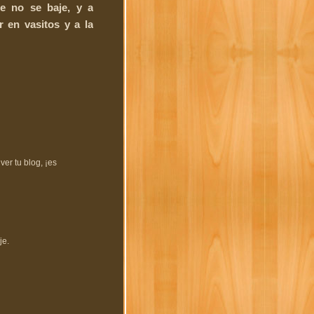
e no se baje, y a
r en vasitos y a la
er tu blog, ¡es
je.