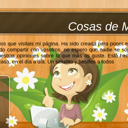
Cosas de 
los que visitais mi página. Ha sido creada para poner e
do compartir con vosotros, no espero que nadie se so
uestras opiniones sobre lo que más os guste. Está he
sa, en el día a día. Un saludito y besillos a todos