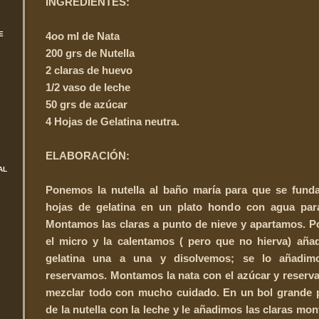
INGREDIENTES:
E
4oo ml de Nata
200 grs de Nutella
2 claras de huevo
1/2 vaso de leche
50 grs de azúcar
4 Hojas de Gelatina neutra.
ELABORACIÓN:
AL
Ponemos la nutella al baño maría para que se funda
hojas de gelatina en un plato hondo con agua para
Montamos las claras a punto de nieve y apartamos. P
el micro y la calentamos ( pero que no hierva) aña
gelatina una a una y disolvemos; se lo añadimo
reservamos. Montamos la nata con el azúcar y reserv
mezclar todo con mucho cuidado. En un bol grande 
de la nutella con la leche y le añadimos las claras m