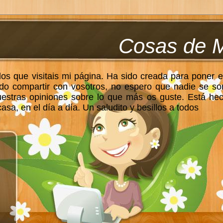
Cosas de 
los que visitais mi página. Ha sido creada para poner e
do compartir con vosotros, no espero que nadie se so
uestras opiniones sobre lo que más os guste. Está he
sa, en el día a día. Un saludito y besillos a todos