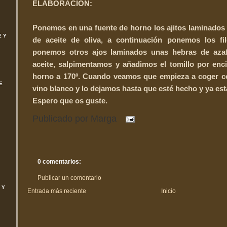
ELABORACIÓN:
Ponemos en una fuente de horno los ajitos laminados l
E Y
de aceite de oliva, a continuación ponemos los fi
ponemos otros ajos laminados unas hebras de azaf
aceite, salpimentamos y añadimos el tomillo por enc
horno a 170º. Cuando veamos que empieza a coger co
E
vino blanco y lo dejamos hasta que esté hecho y ya está
Espero que os guste.
Publicado por
Marga
0 comentarios:
Publicar un comentario
 Y
Entrada más reciente
Inicio