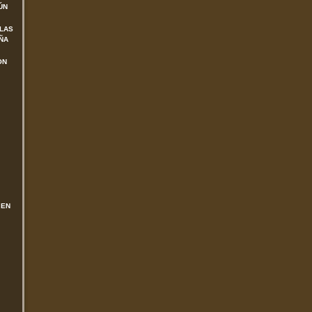
ÚN
 LAS
ÑA
ON
 EN