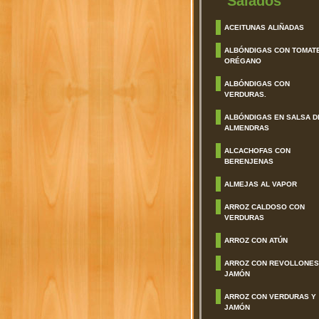
Salados
ACEITUNAS ALIÑADAS
ALBÓNDIGAS CON TOMAT
ORÉGANO
ALBÓNDIGAS CON
VERDURAS.
ALBÓNDIGAS EN SALSA D
ALMENDRAS
ALCACHOFAS CON
BERENJENAS
ALMEJAS AL VAPOR
ARROZ CALDOSO CON
VERDURAS
ARROZ CON ATÚN
ARROZ CON REVOLLONES
JAMÓN
ARROZ CON VERDURAS Y
JAMÓN