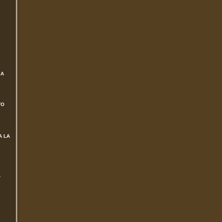
SA
TO
A LA
L