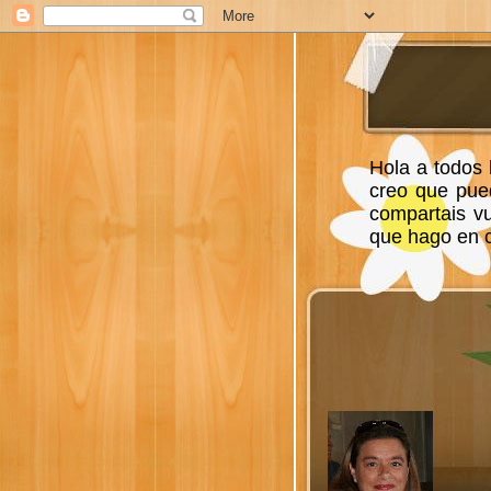
Hola a todos 
creo que pue
compartais v
que hago en ca