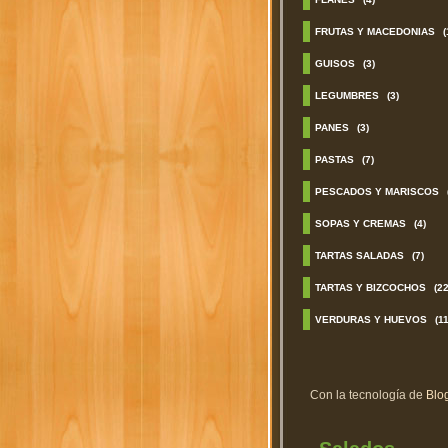
FRUTAS Y MACEDONIAS
(
GUISOS
(3)
LEGUMBRES
(3)
PANES
(3)
PASTAS
(7)
PESCADOS Y MARISCOS
SOPAS Y CREMAS
(4)
TARTAS SALADAS
(7)
TARTAS Y BIZCOCHOS
(22
VERDURAS Y HUEVOS
(11
Con la tecnología de
Blo