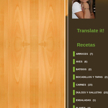
Translate it!
Recetas
ARROCES
(7)
AVES
(6)
BATIDOS
(2)
BOCADILLOS Y TAPAS
(2)
CARNES
(15)
DULCES Y GALLETAS
(22)
ENSALADAS
(1)
FLANES
(4)