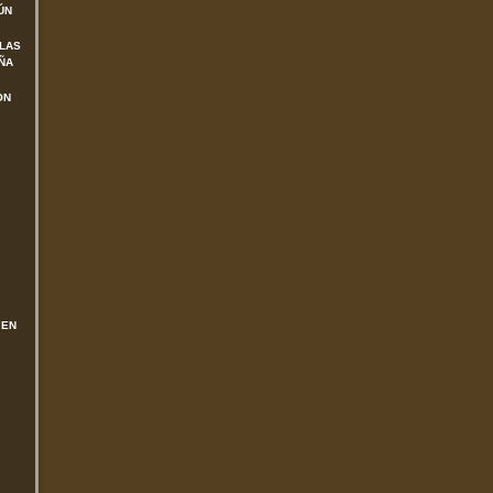
ÚN
 LAS
ÑA
ON
 EN