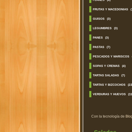
FRUTAS Y MACEDONIAS
(
GUISOS
(3)
LEGUMBRES
(3)
PANES
(3)
PASTAS
(7)
PESCADOS Y MARISCOS
SOPAS Y CREMAS
(4)
TARTAS SALADAS
(7)
TARTAS Y BIZCOCHOS
(22
VERDURAS Y HUEVOS
(11
Con la tecnología de
Blo