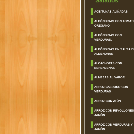
Salados
ACEITUNAS ALIÑADAS
ALBÓNDIGAS CON TOMAT
ORÉGANO
ALBÓNDIGAS CON
VERDURAS.
ALBÓNDIGAS EN SALSA D
ALMENDRAS
ALCACHOFAS CON
BERENJENAS
ALMEJAS AL VAPOR
ARROZ CALDOSO CON
VERDURAS
ARROZ CON ATÚN
ARROZ CON REVOLLONES
JAMÓN
ARROZ CON VERDURAS Y
JAMÓN