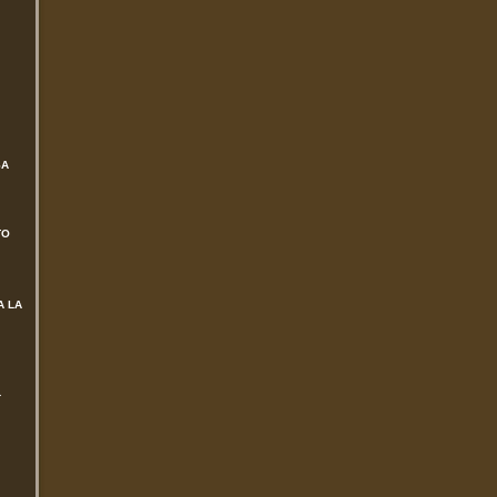
SA
TO
A LA
L