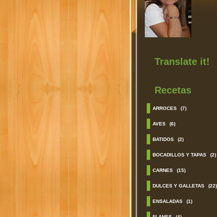
Translate it!
Recetas
ARROCES
(7)
AVES
(6)
BATIDOS
(2)
BOCADILLOS Y TAPAS
(2)
CARNES
(15)
DULCES Y GALLETAS
(22)
ENSALADAS
(1)
FLANES
(4)