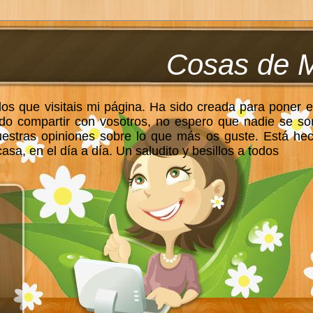
Cosas de 
los que visitais mi página. Ha sido creada para poner e
do compartir con vosotros, no espero que nadie se so
uestras opiniones sobre lo que más os guste. Está he
sa, en el día a día. Un saludito y besillos a todos