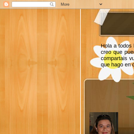
Hola a todos 
creo que pue
compartais v
que hago en ca