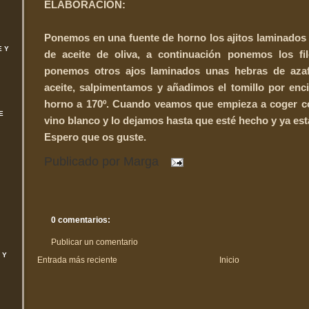
ELABORACIÓN:
Ponemos en una fuente de horno los ajitos laminados l
E Y
de aceite de oliva, a continuación ponemos los fi
ponemos otros ajos laminados unas hebras de azaf
aceite, salpimentamos y añadimos el tomillo por enc
horno a 170º. Cuando veamos que empieza a coger co
E
vino blanco y lo dejamos hasta que esté hecho y ya está
Espero que os guste.
Publicado por
Marga
0 comentarios:
Publicar un comentario
 Y
Entrada más reciente
Inicio