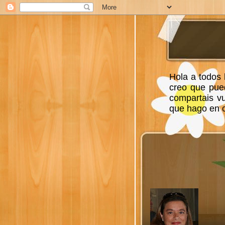
Hola a todos 
creo que pue
compartais v
que hago en ca