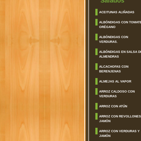
Salados
ACEITUNAS ALIÑADAS
ALBÓNDIGAS CON TOMAT
ORÉGANO
ALBÓNDIGAS CON
VERDURAS.
ALBÓNDIGAS EN SALSA D
ALMENDRAS
ALCACHOFAS CON
BERENJENAS
ALMEJAS AL VAPOR
ARROZ CALDOSO CON
VERDURAS
ARROZ CON ATÚN
ARROZ CON REVOLLONES
JAMÓN
ARROZ CON VERDURAS Y
JAMÓN