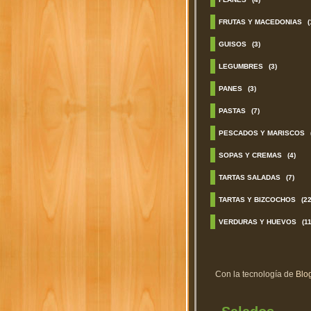
FRUTAS Y MACEDONIAS
(
GUISOS
(3)
LEGUMBRES
(3)
PANES
(3)
PASTAS
(7)
PESCADOS Y MARISCOS
SOPAS Y CREMAS
(4)
TARTAS SALADAS
(7)
TARTAS Y BIZCOCHOS
(22
VERDURAS Y HUEVOS
(11
Con la tecnología de
Blo