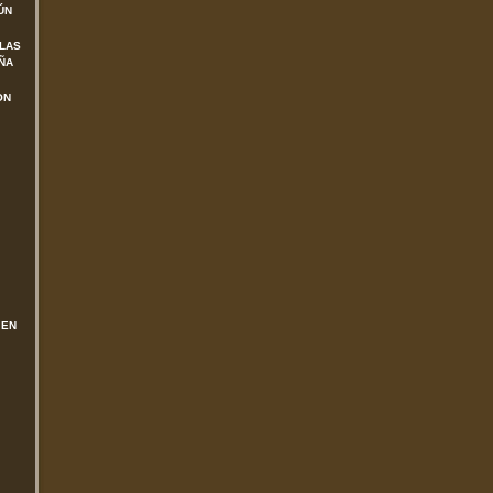
ÚN
 LAS
ÑA
ON
 EN