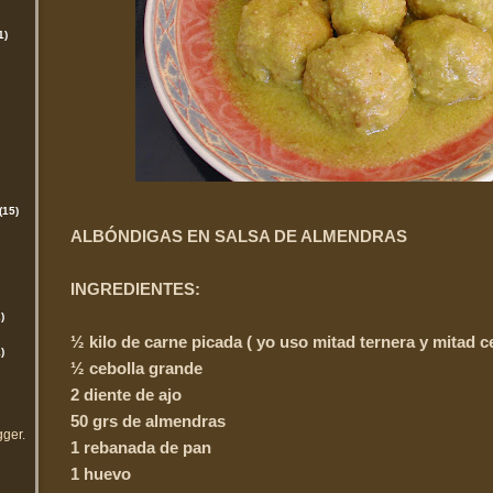
1)
(15)
ALBÓNDIGAS EN SALSA DE ALMENDRAS
INGREDIENTES:
)
½ kilo de carne picada ( yo uso mitad ternera y mitad c
)
½ cebolla grande
2 diente de ajo
50 grs de almendras
gger
.
1 rebanada de pan
1 huevo