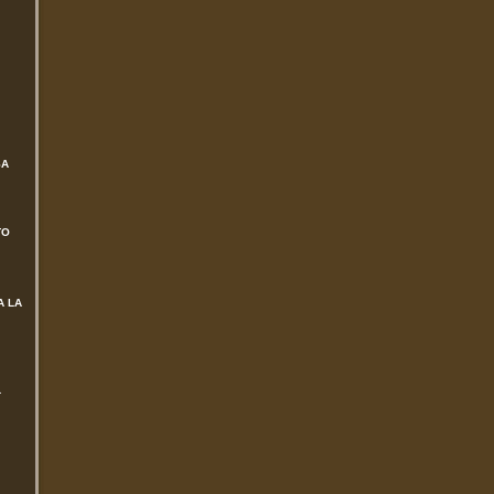
SA
TO
A LA
L