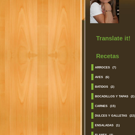
Translate it!
Recetas
ARROCES
(7)
AVES
(6)
BATIDOS
(2)
BOCADILLOS Y TAPAS
(2)
CARNES
(15)
DULCES Y GALLETAS
(22)
ENSALADAS
(1)
FLANES
(4)