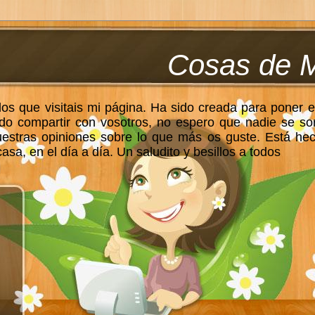
Cosas de 
los que visitais mi página. Ha sido creada para poner e
do compartir con vosotros, no espero que nadie se so
uestras opiniones sobre lo que más os guste. Está he
sa, en el día a día. Un saludito y besillos a todos