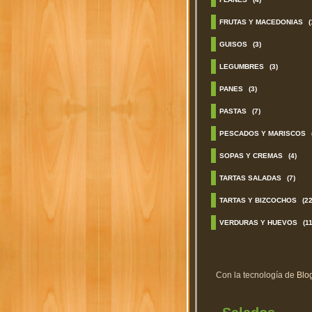
FRUTAS Y MACEDONIAS
(
GUISOS
(3)
LEGUMBRES
(3)
PANES
(3)
PASTAS
(7)
PESCADOS Y MARISCOS
SOPAS Y CREMAS
(4)
TARTAS SALADAS
(7)
TARTAS Y BIZCOCHOS
(22
VERDURAS Y HUEVOS
(11
Con la tecnología de
Blo