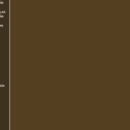
ÚN
 LAS
ÑA
ON
 EN