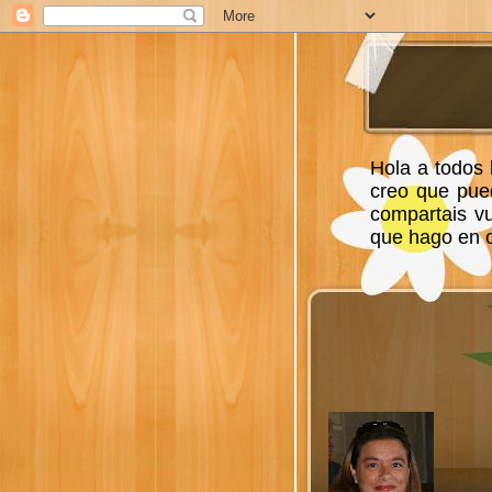
Hola a todos 
creo que pue
compartais v
que hago en ca