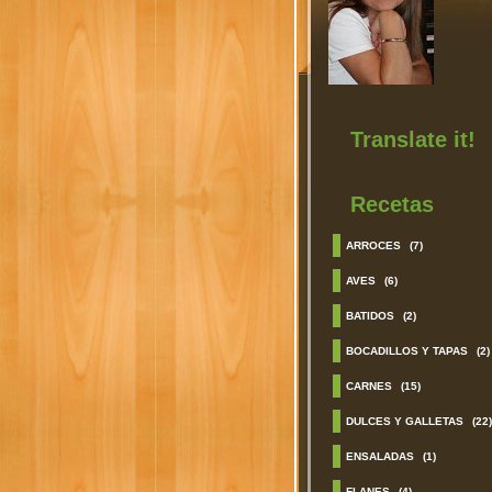
Translate it!
Recetas
ARROCES
(7)
AVES
(6)
BATIDOS
(2)
BOCADILLOS Y TAPAS
(2)
CARNES
(15)
DULCES Y GALLETAS
(22)
ENSALADAS
(1)
FLANES
(4)