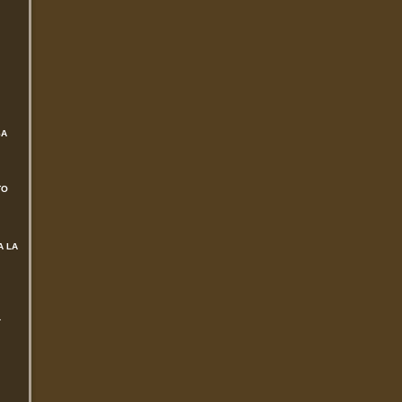
SA
TO
A LA
L