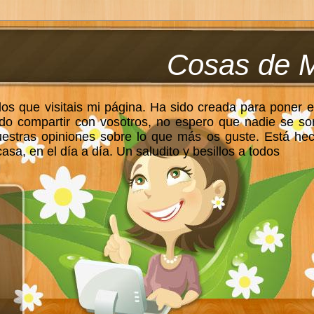
Cosas de 
los que visitais mi página. Ha sido creada para poner e
do compartir con vosotros, no espero que nadie se so
uestras opiniones sobre lo que más os guste. Está he
sa, en el día a día. Un saludito y besillos a todos