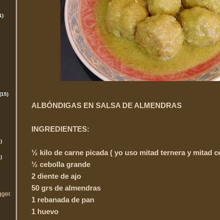
1)
(15)
ALBÓNDIGAS EN SALSA DE ALMENDRAS
INGREDIENTES:
)
½ kilo de carne picada ( yo uso mitad ternera y mitad c
)
½ cebolla grande
2 diente de ajo
50 grs de almendras
gger
.
1 rebanada de pan
1 huevo