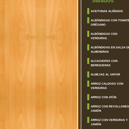
Salados
ACEITUNAS ALIÑADAS
ALBÓNDIGAS CON TOMAT
ORÉGANO
ALBÓNDIGAS CON
VERDURAS.
ALBÓNDIGAS EN SALSA D
ALMENDRAS
ALCACHOFAS CON
BERENJENAS
ALMEJAS AL VAPOR
ARROZ CALDOSO CON
VERDURAS
ARROZ CON ATÚN
ARROZ CON REVOLLONES
JAMÓN
ARROZ CON VERDURAS Y
JAMÓN