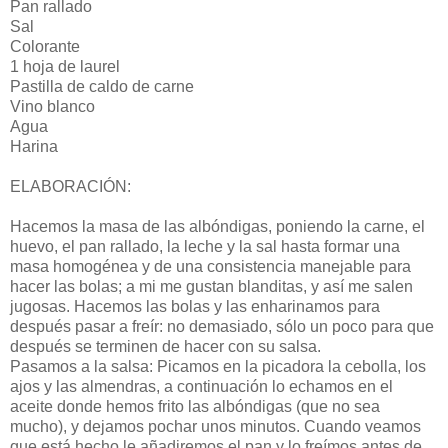
Pan rallado
Sal
Colorante
1 hoja de laurel
Pastilla de caldo de carne
Vino blanco
Agua
Harina
ELABORACIÓN:
Hacemos la masa de las albóndigas, poniendo la carne, el
huevo, el pan rallado, la leche y la sal hasta formar una
masa homogénea y de una consistencia manejable para
hacer las bolas; a mi me gustan blanditas, y así me salen
jugosas. Hacemos las bolas y las enharinamos para
después pasar a freír: no demasiado, sólo un poco para que
después se terminen de hacer con su salsa.
Pasamos a la salsa: Picamos en la picadora la cebolla, los
ajos y las almendras, a continuación lo echamos en el
aceite donde hemos frito las albóndigas (que no sea
mucho), y dejamos pochar unos minutos. Cuando veamos
que está hecho le añadiremos el pan y lo freímos antes de