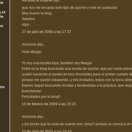
Recetas al instante
dijo...
ÚN
que rico me encanta todo tipo de quiche y este en particular.
 LAS
Muy bueno tu blog.
ÑA
Saludos
olga
ON
27 de julio de 2008 a las 17:37
Anónimo dijo...
Hola Marga!
Yo soy una tocalla tuya, también soy Marga!
Entré en tu blog buscando una receta de quiche, que por cierto piens
acabé haciendo el pastel de tres chocolates para el primer cumple de 
porque me quedó estupendo, y mis invitados, todos con la boca abiert
Espero seguir buscando recetas y llevándolas a la práctica, que seg
 EN
buenísimas!
Felicidades por tu blog!!
10 de febrero de 2009 a las 15:23
Anónimo dijo...
y los bricks que tu usas de cuanto son, reina? porque yo conozco al
22 de abril de 2010 a las 10:10