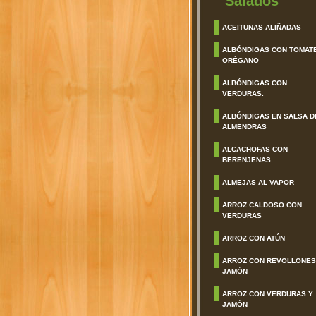
Salados
ACEITUNAS ALIÑADAS
ALBÓNDIGAS CON TOMAT
ORÉGANO
ALBÓNDIGAS CON
VERDURAS.
ALBÓNDIGAS EN SALSA D
ALMENDRAS
ALCACHOFAS CON
BERENJENAS
ALMEJAS AL VAPOR
ARROZ CALDOSO CON
VERDURAS
ARROZ CON ATÚN
ARROZ CON REVOLLONES
JAMÓN
ARROZ CON VERDURAS Y
JAMÓN