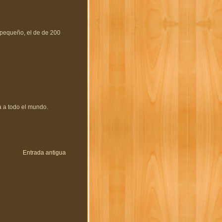
l pequeño, el de de 200
a a todo el mundo.
Entrada antigua