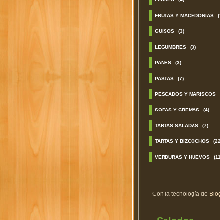
FRUTAS Y MACEDONIAS
(
GUISOS
(3)
LEGUMBRES
(3)
PANES
(3)
PASTAS
(7)
PESCADOS Y MARISCOS
SOPAS Y CREMAS
(4)
TARTAS SALADAS
(7)
TARTAS Y BIZCOCHOS
(22
VERDURAS Y HUEVOS
(11
Con la tecnología de
Blo