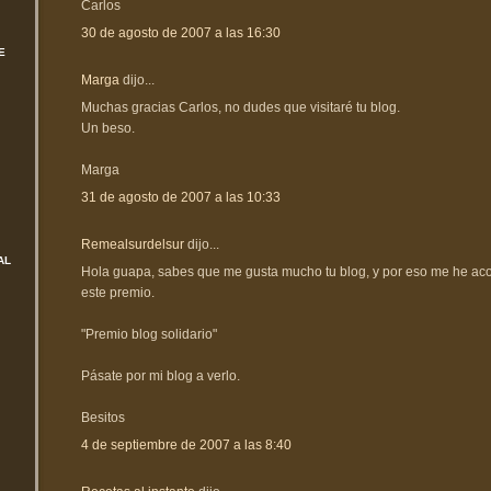
Carlos
30 de agosto de 2007 a las 16:30
E
Marga
dijo...
Muchas gracias Carlos, no dudes que visitaré tu blog.
Un beso.
Marga
31 de agosto de 2007 a las 10:33
Remealsurdelsur
dijo...
AL
Hola guapa, sabes que me gusta mucho tu blog, y por eso me he acor
este premio.
"Premio blog solidario"
Pásate por mi blog a verlo.
Besitos
4 de septiembre de 2007 a las 8:40