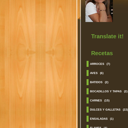
Translate it!
Recetas
ARROCES
(7)
AVES
(6)
BATIDOS
(2)
BOCADILLOS Y TAPAS
(2)
CARNES
(15)
DULCES Y GALLETAS
(22)
ENSALADAS
(1)
FLANES
(4)