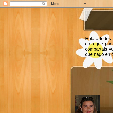
Hola a todos 
creo que pue
compartais v
que hago en ca