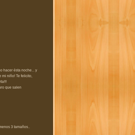
o hacer ésta noche... y
mi niño! Te felicito,
a!!!
uro que salen
 menos 3 tamaños..