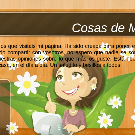
Cosas de 
los que visitais mi página. Ha sido creada para poner e
do compartir con vosotros, no espero que nadie se so
uestras opiniones sobre lo que más os guste. Está he
sa, en el día a día. Un saludito y besillos a todos