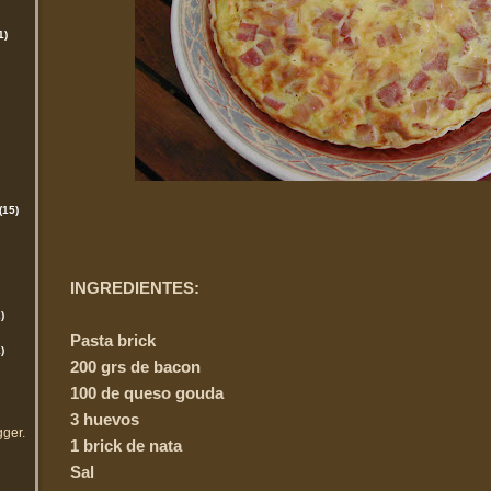
1)
(15)
INGREDIENTES:
)
Pasta brick
)
200 grs de bacon
100 de queso gouda
3 huevos
gger
.
1 brick de nata
Sal