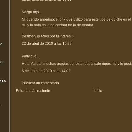
Marga
dijo...
Mi querido anonimo: el brik que utilizo para este tipo de quiche es e
ml. y la nata es la de cocinar no la de montar.
Besitos y gracias por tu interés ;).
22 de abril de 2010 a las 15:22
SA
Patty dijo...
TO
Hola Marga!, muchas gracias por esta receta sale riquísimo y le gust
6 de junio de 2010 a las 14:02
A LA
Publicar un comentario
Entrada más reciente
Inicio
L