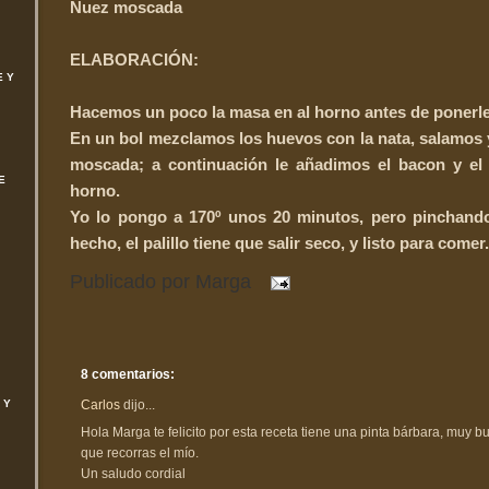
Nuez moscada
ELABORACIÓN:
E Y
Hacemos un poco la masa en al horno antes de ponerle 
En un bol mezclamos los huevos con la nata, salamos
moscada; a continuación le añadimos el bacon y el 
E
horno.
Yo lo pongo a 170º unos 20 minutos, pero pinchand
hecho, el palillo tiene que salir seco, y listo para comer.
Publicado por
Marga
8 comentarios:
Carlos
dijo...
 Y
Hola Marga te felicito por esta receta tiene una pinta bárbara, muy bue
que recorras el mío.
Un saludo cordial