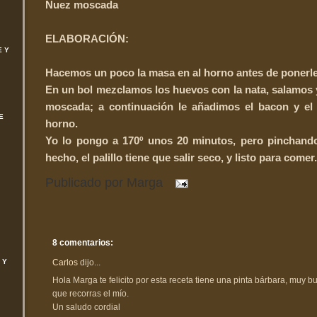
Nuez moscada
ELABORACIÓN:
E Y
Hacemos un poco la masa en al horno antes de ponerle 
En un bol mezclamos los huevos con la nata, salamos
moscada; a continuación le añadimos el bacon y el 
E
horno.
Yo lo pongo a 170º unos 20 minutos, pero pinchand
hecho, el palillo tiene que salir seco, y listo para comer.
Publicado por
Marga
8 comentarios:
Carlos
dijo...
 Y
Hola Marga te felicito por esta receta tiene una pinta bárbara, muy bue
que recorras el mío.
Un saludo cordial