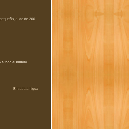
l pequeño, el de de 200
a a todo el mundo.
Entrada antigua