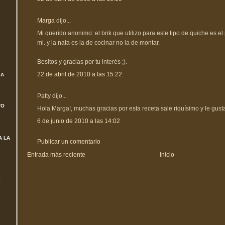
Marga
dijo...
Mi querido anonimo: el brik que utilizo para este tipo de quiche es e
ml. y la nata es la de cocinar no la de montar.
Besitos y gracias por tu interés ;).
22 de abril de 2010 a las 15:22
SA
Patty dijo...
TO
Hola Marga!, muchas gracias por esta receta sale riquísimo y le gust
6 de junio de 2010 a las 14:02
A LA
Publicar un comentario
Entrada más reciente
Inicio
L