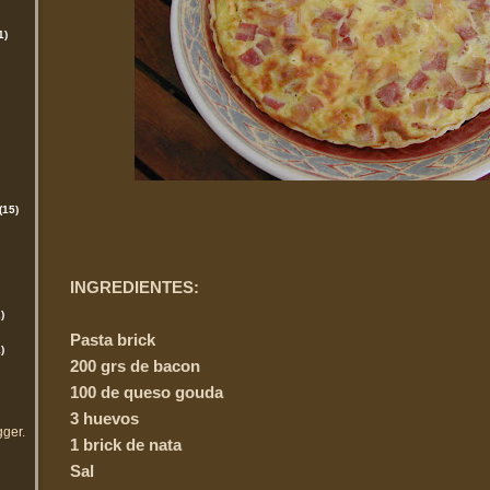
1)
(15)
INGREDIENTES:
)
Pasta brick
)
200 grs de bacon
100 de queso gouda
3 huevos
gger
.
1 brick de nata
Sal