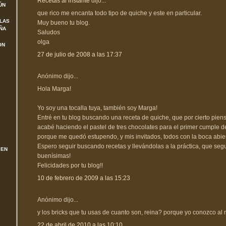
Recetas al instante
dijo...
ÚN
que rico me encanta todo tipo de quiche y este en particular.
 LAS
Muy bueno tu blog.
ÑA
Saludos
olga
ON
27 de julio de 2008 a las 17:37
Anónimo dijo...
Hola Marga!
Yo soy una tocalla tuya, también soy Marga!
Entré en tu blog buscando una receta de quiche, que por cierto piens
acabé haciendo el pastel de tres chocolates para el primer cumple de 
porque me quedó estupendo, y mis invitados, todos con la boca abiert
Espero seguir buscando recetas y llevándolas a la práctica, que seg
 EN
buenísimas!
Felicidades por tu blog!!
10 de febrero de 2009 a las 15:23
Anónimo dijo...
y los bricks que tu usas de cuanto son, reina? porque yo conozco al
22 de abril de 2010 a las 10:10