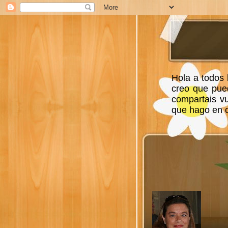
Hola a todos 
creo que pue
compartais v
que hago en ca