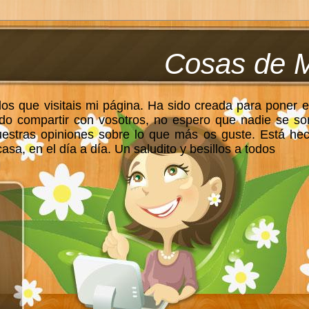
Cosas de 
los que visitais mi página. Ha sido creada para poner e
do compartir con vosotros, no espero que nadie se so
uestras opiniones sobre lo que más os guste. Está he
sa, en el día a día. Un saludito y besillos a todos