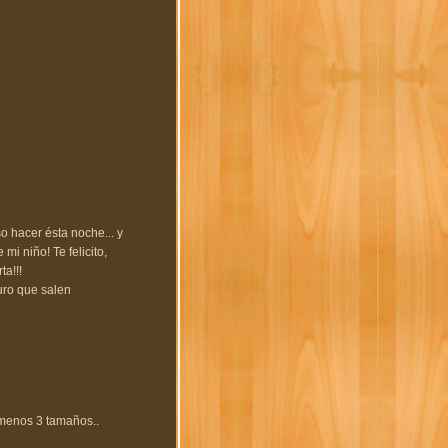
o hacer ésta noche... y
mi niño! Te felicito,
a!!!
uro que salen
 menos 3 tamaños..