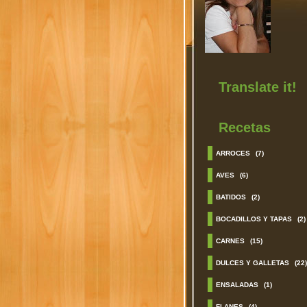
Translate it!
Recetas
ARROCES
(7)
AVES
(6)
BATIDOS
(2)
BOCADILLOS Y TAPAS
(2)
CARNES
(15)
DULCES Y GALLETAS
(22)
ENSALADAS
(1)
FLANES
(4)