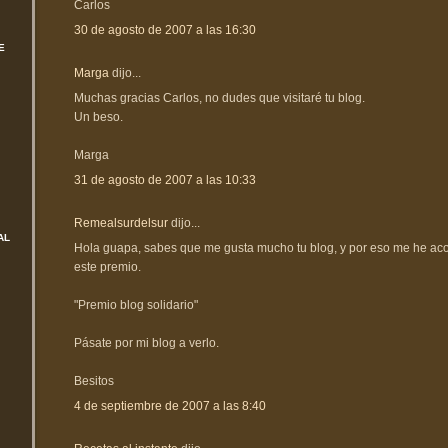
Carlos
30 de agosto de 2007 a las 16:30
E
Marga
dijo...
Muchas gracias Carlos, no dudes que visitaré tu blog.
Un beso.
Marga
31 de agosto de 2007 a las 10:33
Remealsurdelsur
dijo...
AL
Hola guapa, sabes que me gusta mucho tu blog, y por eso me he acor
este premio.
"Premio blog solidario"
Pásate por mi blog a verlo.
Besitos
4 de septiembre de 2007 a las 8:40