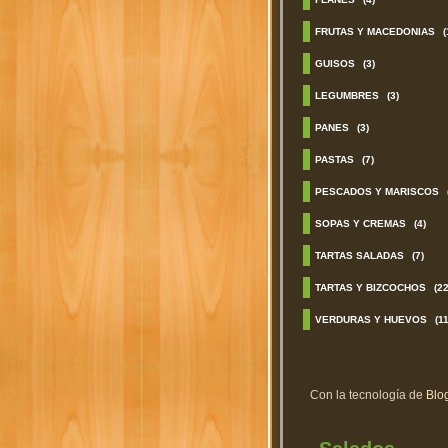
FRUTAS Y MACEDONIAS
(
GUISOS
(3)
LEGUMBRES
(3)
PANES
(3)
PASTAS
(7)
PESCADOS Y MARISCOS
SOPAS Y CREMAS
(4)
TARTAS SALADAS
(7)
TARTAS Y BIZCOCHOS
(22
VERDURAS Y HUEVOS
(11
Con la tecnología de
Blo