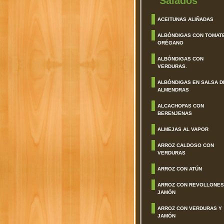
Salados
ACEITUNAS ALIÑADAS
ALBÓNDIGAS CON TOMAT
ORÉGANO
ALBÓNDIGAS CON
VERDURAS.
ALBÓNDIGAS EN SALSA D
ALMENDRAS
ALCACHOFAS CON
BERENJENAS
ALMEJAS AL VAPOR
ARROZ CALDOSO CON
VERDURAS
ARROZ CON ATÚN
ARROZ CON REVOLLONES
JAMÓN
ARROZ CON VERDURAS Y
JAMÓN