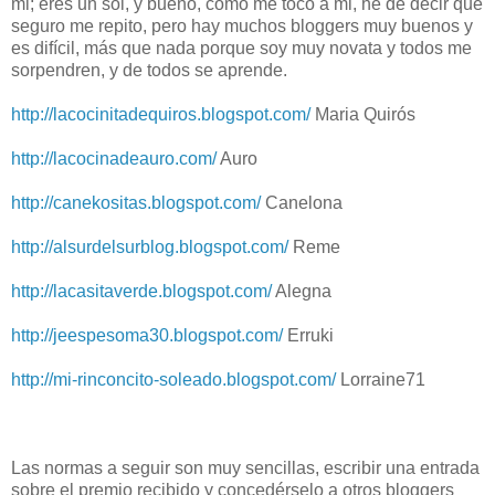
mi; eres un sol, y bueno, como me toco a mi, he de decir que
seguro me repito, pero hay muchos bloggers muy buenos y
es difícil, más que nada porque soy muy novata y todos me
sorpendren, y de todos se aprende.
http://lacocinitadequiros.blogspot.com/
Maria Quirós
http://lacocinadeauro.com/
Auro
http://canekositas.blogspot.com/
Canelona
http://alsurdelsurblog.blogspot.com/
Reme
http://lacasitaverde.blogspot.com/
Alegna
http://jeespesoma30.blogspot.com/
Erruki
http://mi-rinconcito-soleado.blogspot.com/
Lorraine71
Las normas a seguir son muy sencillas, escribir una entrada
sobre el premio recibido y concedérselo a otros bloggers